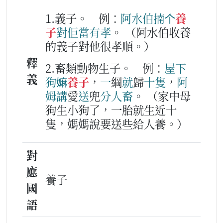
1.義子。
例：
阿
水
伯
揇
个
養
子
對
佢
當
有孝
。
（阿水伯收養
的義子對他很孝順。）
釋
2.畜類動物生子。
例：
屋下
義
狗嫲
養子
，
一
綱
就
歸
十
隻
，
阿
姆
講
愛
送
兜
分
人
畜
。
（家中母
狗生小狗了，一胎就生近十
隻，媽媽說要送些給人養。）
對
應
養子
國
語