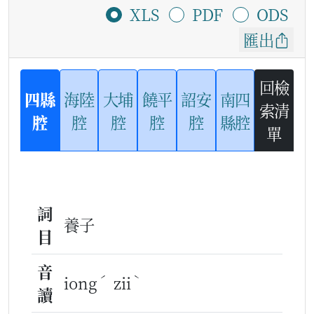
XLS
PDF
ODS
匯出
回檢
四縣
海陸
大埔
饒平
詔安
南四
索清
腔
腔
腔
腔
腔
縣腔
單
詞
養子
目
音
ˊ
ˋ
iong
zii
讀