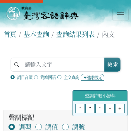
首頁
基本查詢
查詢結果列表
內文
檢 索
詞目音讀
對應國語
全文查詢
進階設定
聲調符號小鍵盤
ˊ
ˇ
ˋ
^
+
聲調標記
調型
調值
調號