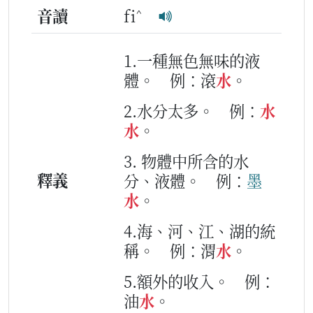
^
音讀
fi
1.一種無色無味的液
體。
例：滾
水
。
2.水分太多。
例：
水
水
。
3. 物體中所含的水
釋義
分、液體。
例：
墨
水
。
4.海、河、江、湖的統
稱。
例：渭
水
。
5.額外的收入。
例：
油
水
。