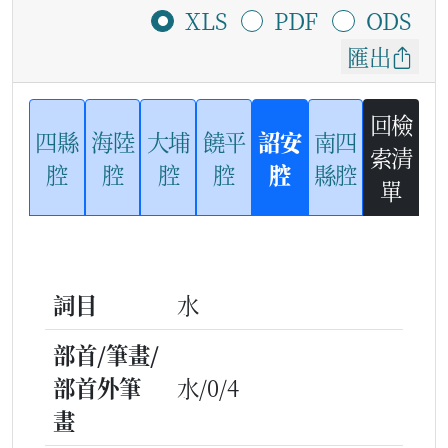
XLS
PDF
ODS
匯出
回檢
四縣
海陸
大埔
饒平
詔安
南四
索清
腔
腔
腔
腔
腔
縣腔
單
詞目
水
部首/筆畫/
部首外筆
水/0/4
畫