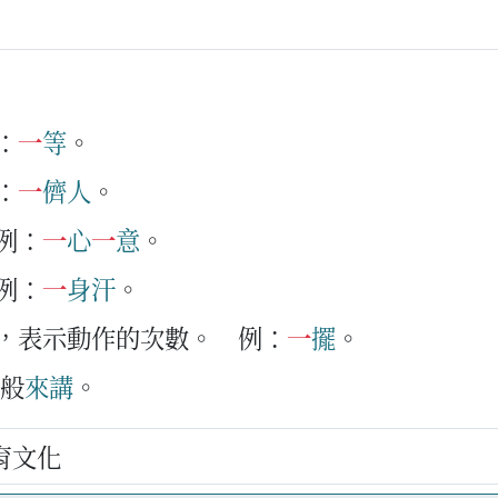
：
一
等
。
：
一
儕
人
。
例：
一
心
一
意
。
例：
一
身
汗
。
回，表示動作的次數。
例：
一
擺
。
般
來
講
。
育文化