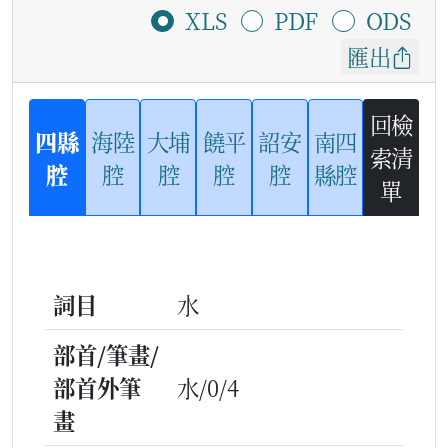
XLS
PDF
ODS
匯出
回檢
四縣
海陸
大埔
饒平
詔安
南四
索清
腔
腔
腔
腔
腔
縣腔
單
詞目
水
部首/筆畫/
部首外筆
水/0/4
畫