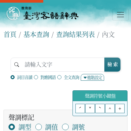
首頁
基本查詢
查詢結果列表
內文
檢 索
詞目音讀
對應國語
全文查詢
進階設定
聲調符號小鍵盤
ˊ
ˇ
ˋ
^
+
聲調標記
調型
調值
調號