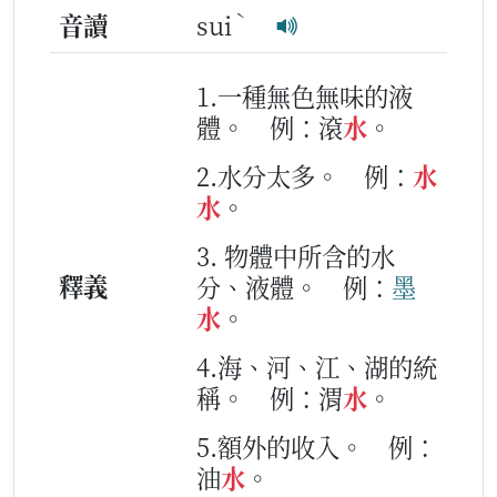
ˋ
音讀
sui
1.一種無色無味的液
體。
例：滾
水
。
2.水分太多。
例：
水
水
。
3. 物體中所含的水
釋義
分、液體。
例：
墨
水
。
4.海、河、江、湖的統
稱。
例：渭
水
。
5.額外的收入。
例：
油
水
。