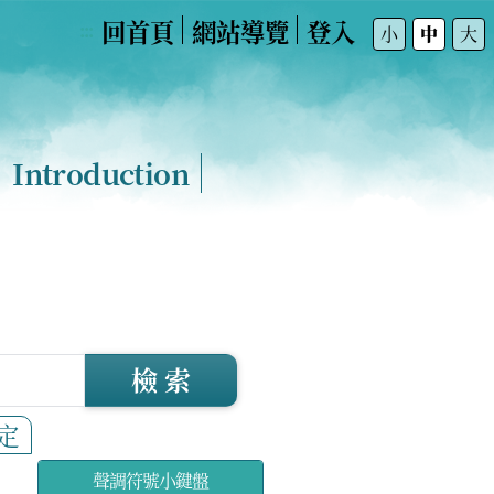
回首頁
網站導覽
登入
:::
小
中
大
Introduction
檢 索
定
聲調符號小鍵盤