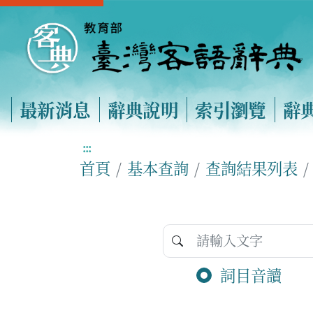
最新消息
辭典說明
索引瀏覽
辭
:::
首頁
基本查詢
查詢結果列表
詞目音讀