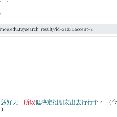
而
日
恁
好天
，
所以
𠊎
決定
招
朋友
出去
行
行个
。
（
。）