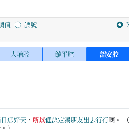
調值
調號
大埔腔
饒平腔
詔安腔
晡日
恁
好天
，
所以
𠊎
決定
湊
朋友
出去
行
行
啊。
走。）