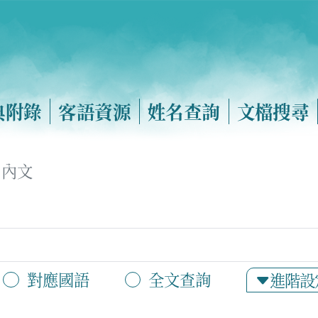
典附錄
客語資源
姓名查詢
文檔搜尋
內文
對應國語
全文查詢
進階設