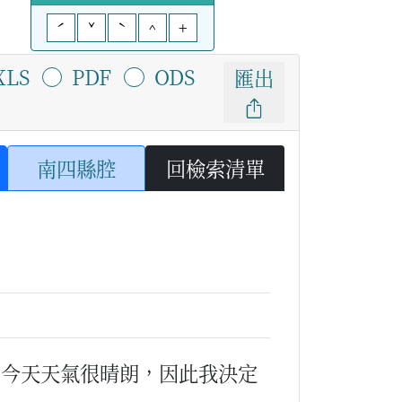
ˊ
ˇ
ˋ
^
+
XLS
PDF
ODS
匯出
南四縣腔
回檢索清單
（今天天氣很晴朗，因此我決定