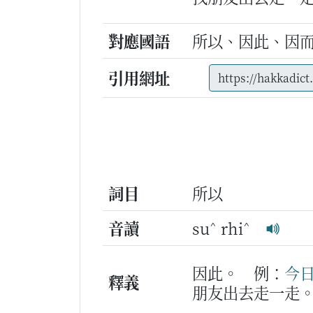
對應國語
所以、因此、因
引用網址
詞目
所以
^
^
音讀
su
rhi
因此。
例：
今
釋義
朋友出去走一走