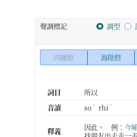
聲調標記
調型
四縣腔
海陸腔
詞目
所以
ˊ
ˋ
音讀
so
rhi
因此。
例：
今
釋義
找朋友出去走一