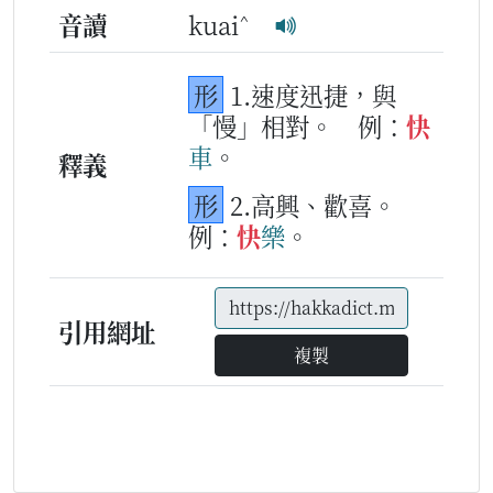
^
音讀
kuai
形
1.速度迅捷，與
「慢」相對。
例：
快
車
。
釋義
形
2.高興、歡喜。
例：
快
樂
。
引用網址
複製