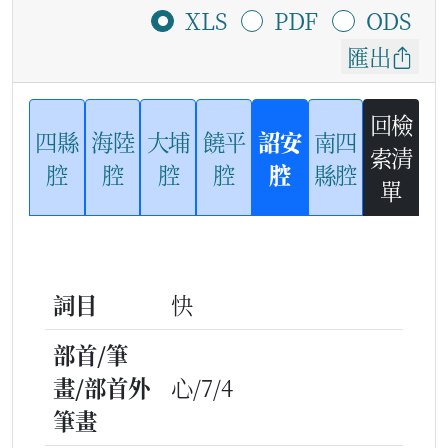
XLS
PDF
ODS
匯出
回檢
四縣
海陸
大埔
饒平
詔安
南四
索清
腔
腔
腔
腔
腔
縣腔
單
詞目
快
部首/筆
畫/部首外
心/7/4
筆畫