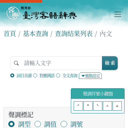
首頁
基本查詢
查詢結果列表
內文
檢 索
詞目音讀
對應國語
全文查詢
進階設定
聲調符號小鍵盤
ˊ
ˇ
ˋ
^
+
聲調標記
調型
調值
調號