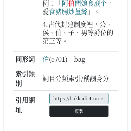
例：「
阿
伯
問
娘
食
麼个
，
愛
食
豬腸
炒
薑絲
」。
4.古代封建制度裡，公、
侯、伯、子、男等爵位的
第三等。
同形詞
伯
(5701) bag
索引類
詞目分類索引/稱謂身分
別
引用網
址
複製