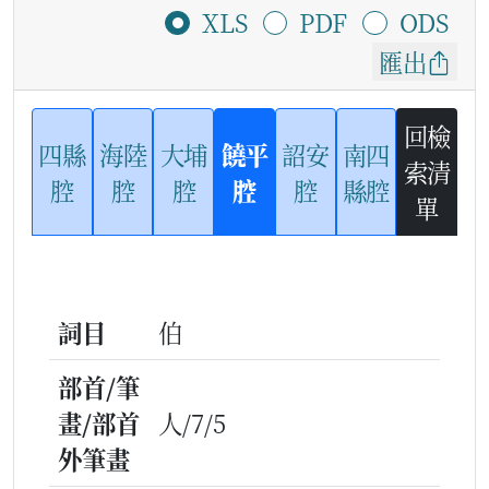
XLS
PDF
ODS
匯出
回檢
四縣
海陸
大埔
饒平
詔安
南四
索清
腔
腔
腔
腔
腔
縣腔
單
詞目
伯
部首/筆
畫/部首
人/7/5
外筆畫