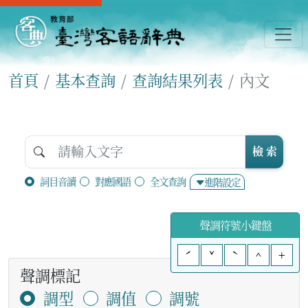
首頁
基本查詢
查詢結果列表
內文
檢 索
詞目音讀
對應國語
全文查詢
進階設定
聲調符號小鍵盤
ˊ
ˇ
ˋ
^
+
聲調標記
調型
調值
調號