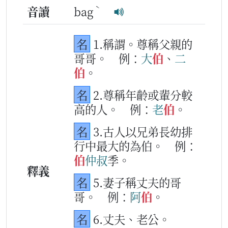
ˋ
音讀
bag
名
1.稱謂。尊稱父親的
哥哥。
例：
大
伯
、
二
伯
。
名
2.尊稱年齡或輩分較
高的人。
例：
老
伯
。
名
3.古人以兄弟長幼排
行中最大的為伯。
例：
伯
仲
叔
季。
釋義
名
5.妻子稱丈夫的哥
哥。
例：
阿
伯
。
名
6.丈夫、老公。