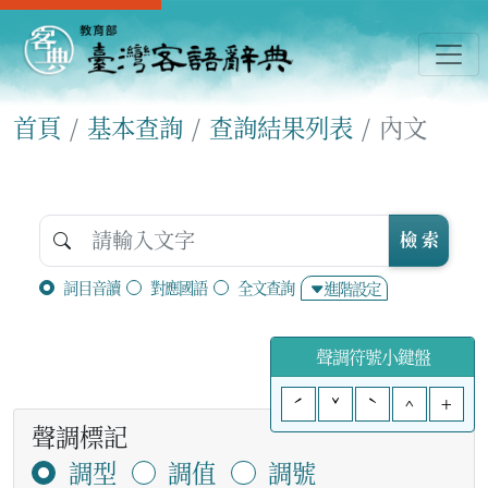
首頁
基本查詢
查詢結果列表
內文
檢 索
詞目音讀
對應國語
全文查詢
進階設定
聲調符號小鍵盤
ˊ
ˇ
ˋ
^
+
聲調標記
調型
調值
調號