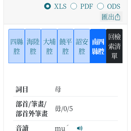
XLS
PDF
ODS
匯出
回檢
四縣
海陸
大埔
饒平
詔安
南四
索清
腔
腔
腔
腔
腔
縣腔
單
詞目
母
部首/筆畫/
毋/0/5
部首外筆畫
ˊ
音讀
mu