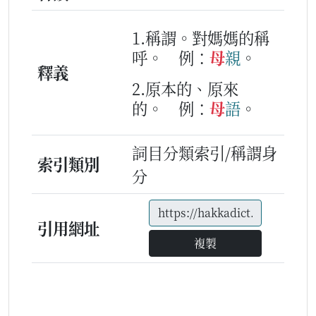
1.稱謂。對媽媽的稱
呼。
例：
母
親
。
釋義
2.原本的、原來
的。
例：
母
語
。
詞目分類索引/稱謂身
索引類別
分
引用網址
複製