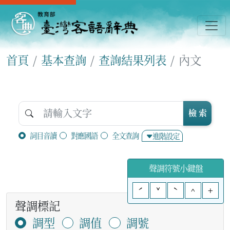
首頁
基本查詢
查詢結果列表
內文
檢 索
詞目音讀
對應國語
全文查詢
進階設定
聲調符號小鍵盤
ˊ
ˇ
ˋ
^
+
聲調標記
調型
調值
調號