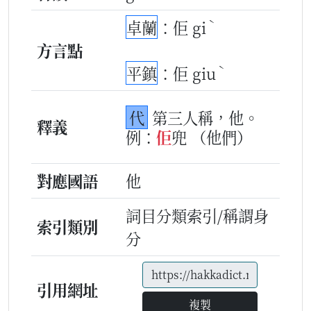
ˋ
卓蘭
：佢 gi
方言點
ˋ
平鎮
：佢 giu
代
第三人稱，他。
釋義
例：
佢
兜
（他們）
對應國語
他
詞目分類索引/稱謂身
索引類別
分
引用網址
複製