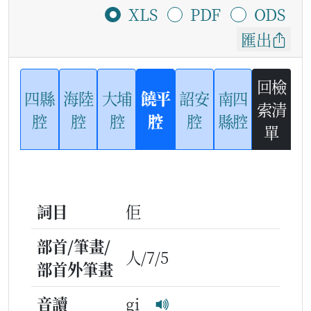
XLS
PDF
ODS
匯出
回檢
四縣
海陸
大埔
饒平
詔安
南四
索清
腔
腔
腔
腔
腔
縣腔
單
詞目
佢
部首/筆畫/
人/7/5
部首外筆畫
音讀
gi