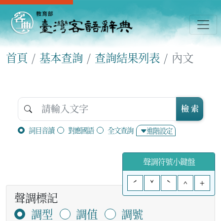
首頁
基本查詢
查詢結果列表
內文
檢 索
詞目音讀
對應國語
全文查詢
進階設定
聲調符號小鍵盤
ˊ
ˇ
ˋ
^
+
聲調標記
調型
調值
調號