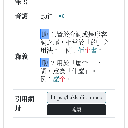
筆畫
+
音讀
gai
助
1.置於介詞或是形容
詞之尾，相當於「的」之
用法。
例：
佢
个
書
。
釋義
助
2.用於「麼个」一
詞，意為「什麼」。
例：
麼
个
。
引用網
址
複製