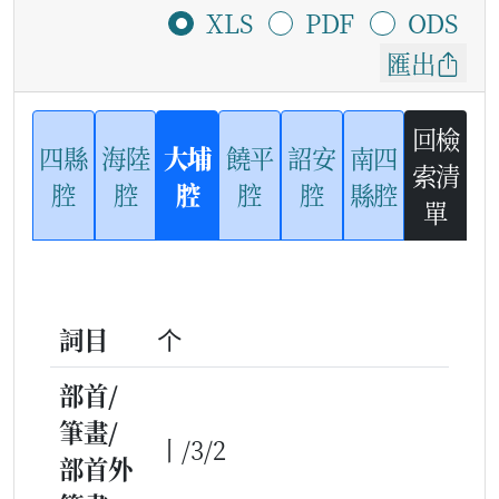
XLS
PDF
ODS
匯出
回檢
四縣
海陸
大埔
饒平
詔安
南四
索清
腔
腔
腔
腔
腔
縣腔
單
詞目
个
部首/
筆畫/
丨/3/2
部首外