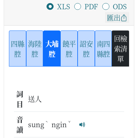
XLS
PDF
ODS
匯出
回檢
四縣
海陸
大埔
饒平
詔安
南四
索清
腔
腔
腔
腔
腔
縣腔
單
詞
送人
目
音
ˋ
ˇ
sung
ngin
讀