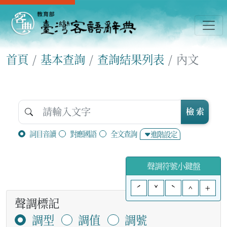
首頁
基本查詢
查詢結果列表
內文
檢 索
詞目音讀
對應國語
全文查詢
進階設定
聲調符號小鍵盤
ˊ
ˇ
ˋ
^
+
聲調標記
調型
調值
調號