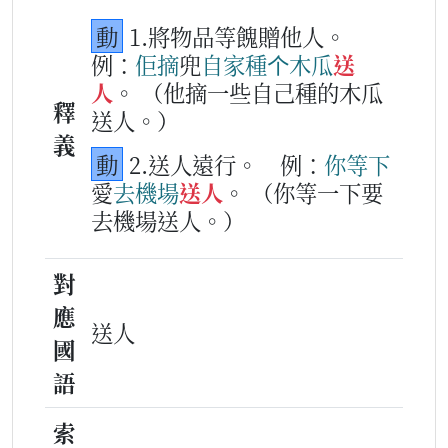
動
1.將物品等餽贈他人。
例：
佢
摘
兜
自家
種
个
木瓜
送
人
。
（他摘一些自己種的木瓜
釋
送人。）
義
動
2.送人遠行。
例：
你等
下
愛
去
機場
送人
。
（你等一下要
去機場送人。）
對
應
送人
國
語
索