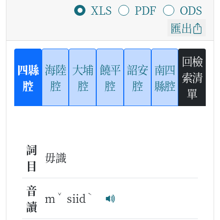
XLS
PDF
ODS
匯出
回檢
四縣
海陸
大埔
饒平
詔安
南四
索清
腔
腔
腔
腔
腔
縣腔
單
詞
毋識
目
音
ˇ
ˋ
m
siid
讀