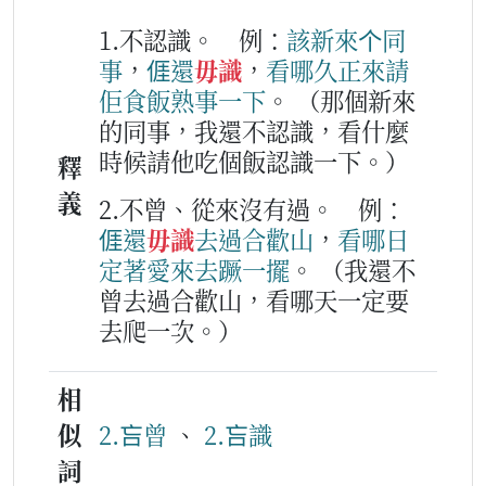
1.不認識。
例：
該
新
來
个
同
事
，
𠊎
還
毋識
，
看
哪久
正來
請
佢
食飯
熟事
一下
。
（那個新來
的同事，我還不認識，看什麼
時候請他吃個飯認識一下。）
釋
義
2.不曾、從來沒有過。
例：
𠊎
還
毋識
去
過
合
歡
山
，
看
哪日
定著
愛來去
蹶
一
擺
。
（我還不
曾去過合歡山，看哪天一定要
去爬一次。）
相
似
2.吂曾
、
2.吂識
詞