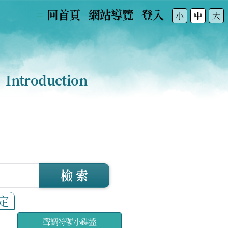
回首頁
網站導覽
登入
:::
小
中
大
Introduction
檢 索
定
聲調符號小鍵盤