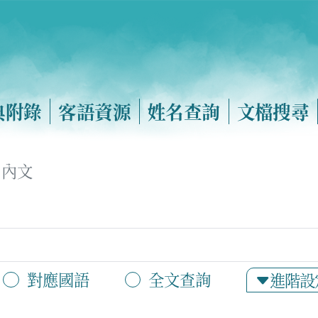
典附錄
客語資源
姓名查詢
文檔搜尋
內文
對應國語
全文查詢
進階設