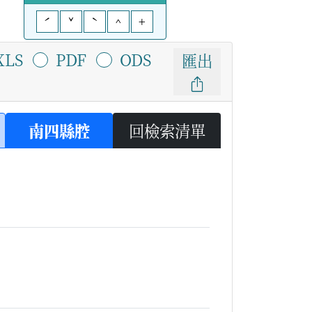
ˊ
ˇ
ˋ
^
+
XLS
PDF
ODS
匯出
南四縣腔
回檢索清單