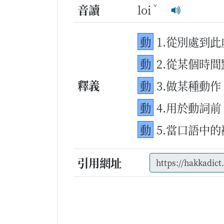
ˇ
音讀
loi
動
1.從別處到
動
2.從某個時
釋義
動
3.做某種動
動
4.用於動詞
動
5.當口語中
引用網址