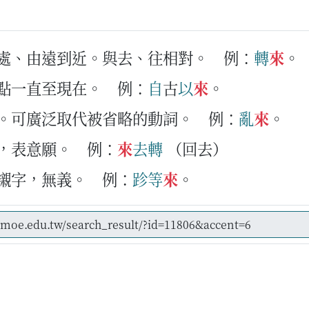
此處、由遠到近。與去、往相對。
例：
轉
來
。
間點一直至現在。
例：
自
古
以
來
。
作。可廣泛取代被省略的動詞。
例：
亂
來
。
前，表意願。
例：
來
去
轉
（回去）
的襯字，無義。
例：
跈等
來
。