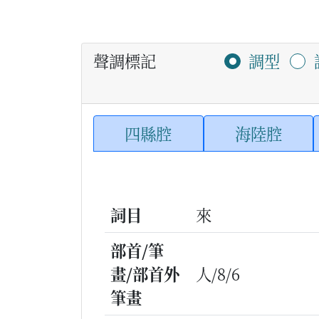
聲調標記
調型
四縣腔
海陸腔
詞目
來
部首/筆
畫/部首外
人/8/6
筆畫