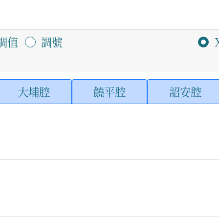
調值
調號
大埔腔
饒平腔
詔安腔