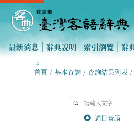
最新消息
辭典說明
索引瀏覽
辭
:::
首頁
基本查詢
查詢結果列表
詞目音讀