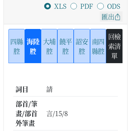
XLS
PDF
ODS
匯出
回檢
四縣
海陸
大埔
饒平
詔安
南四
索清
腔
腔
腔
腔
腔
縣腔
單
詞目
請
部首/筆
畫/部首
言/15/8
外筆畫