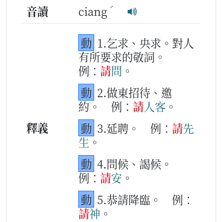
ˊ
音讀
ciang
動
1.乞求、央求。對人
有所要求的敬詞。
例：
請
問
。
動
2.做東招待、邀
約。
例：
請
人客
。
釋義
動
3.延聘。
例：
請
先
生
。
動
4.問候、謁候。
例：
請
安
。
動
5.恭請降臨。
例：
請
神
。