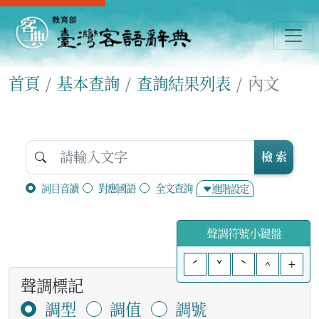
首頁
基本查詢
查詢結果列表
內文
檢 索
詞目音讀
對應國語
全文查詢
進階設定
聲調符號小鍵盤
ˊ
ˇ
ˋ
^
+
聲調標記
調型
調值
調號