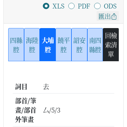
XLS
PDF
ODS
匯出
回檢
四縣
海陸
大埔
饒平
詔安
南四
索清
腔
腔
腔
腔
腔
縣腔
單
詞目
去
部首/筆
畫/部首
厶/5/3
外筆畫