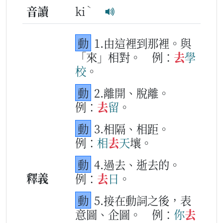
ˋ
音讀
ki
動
1.由這裡到那裡。與
「來」相對。
例：
去
學
校
。
動
2.離開、脫離。
例：
去
留
。
動
3.相隔、相距。
例：
相
去
天
壤。
動
4.過去、逝去的。
釋義
例：
去
日
。
動
5.接在動詞之後，表
意圖、企圖。
例：
你
去