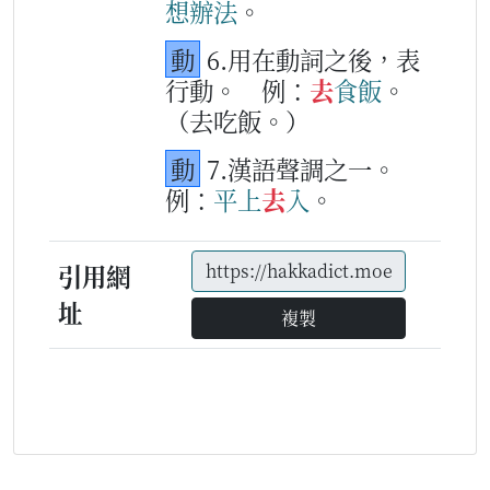
想辦法
。
動
6.用在動詞之後，表
行動。
例：
去
食飯
。
（去吃飯。）
動
7.漢語聲調之一。
例：
平
上
去
入
。
引用網
址
複製