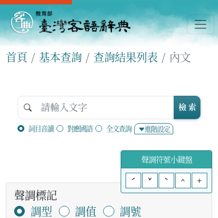
首頁
基本查詢
查詢結果列表
內文
檢 索
詞目音讀
對應國語
全文查詢
進階設定
聲調符號小鍵盤
ˊ
ˇ
ˋ
^
+
聲調標記
調型
調值
調號