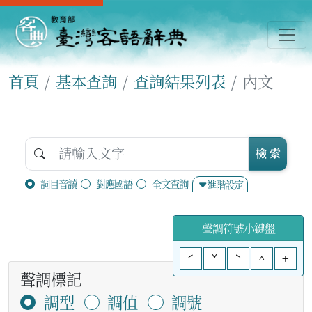
首頁
基本查詢
查詢結果列表
內文
檢 索
詞目音讀
對應國語
全文查詢
進階設定
聲調符號小鍵盤
ˊ
ˇ
ˋ
^
+
聲調標記
調型
調值
調號