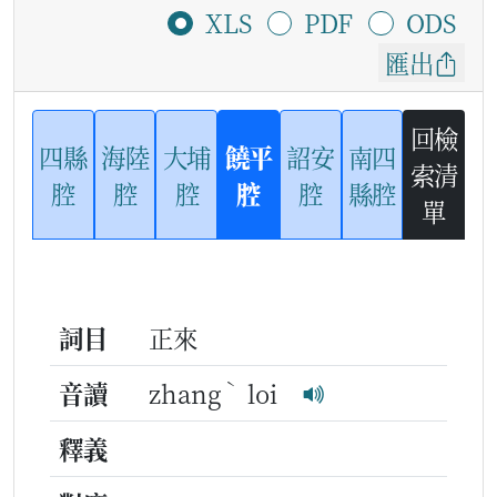
XLS
PDF
ODS
匯出
回檢
四縣
海陸
大埔
饒平
詔安
南四
索清
腔
腔
腔
腔
腔
縣腔
單
詞目
正來
ˋ
音讀
zhang
loi
釋義