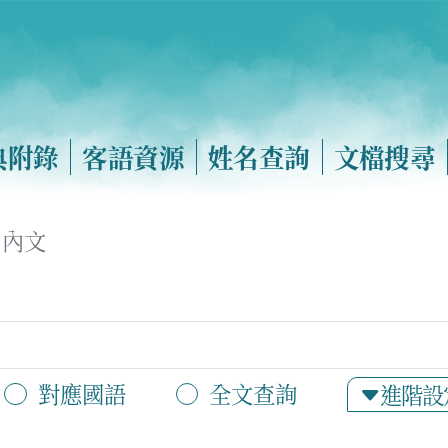
典附錄
客語資源
姓名查詢
文檔搜尋
內文
對應國語
全文查詢
進階設