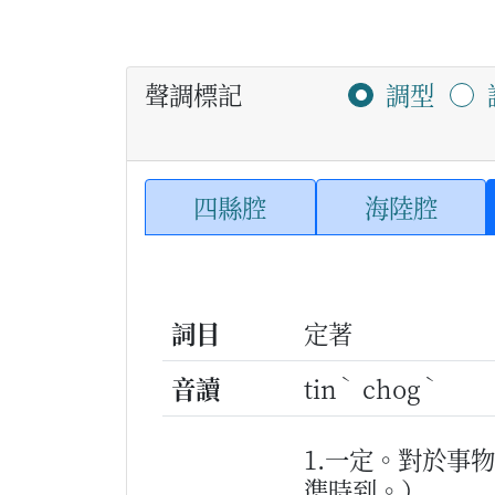
聲調標記
調型
四縣腔
海陸腔
詞目
定著
ˋ
ˋ
音讀
tin
chog
1.一定。對於事
準時到。）