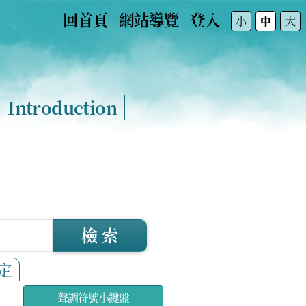
回首頁
網站導覽
登入
:::
小
中
大
Introduction
檢 索
定
聲調符號小鍵盤