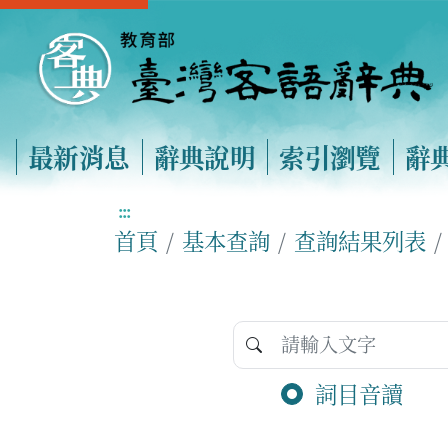
最新消息
辭典說明
索引瀏覽
辭
:::
首頁
基本查詢
查詢結果列表
詞目音讀