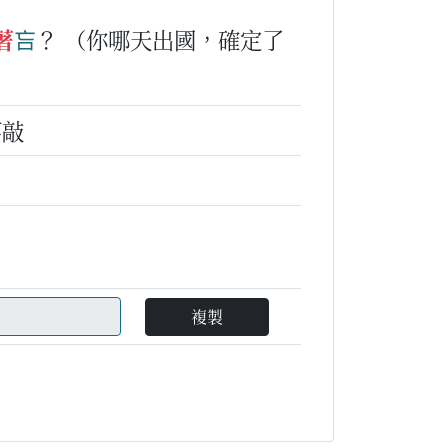
著
吂
？
（你哪天出國，確定了
落敲
複製