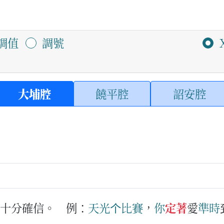
調值
調號
大埔腔
饒平腔
詔安腔
物十分確信。
例：
天光
个
比賽
，
你
定著
愛
準時