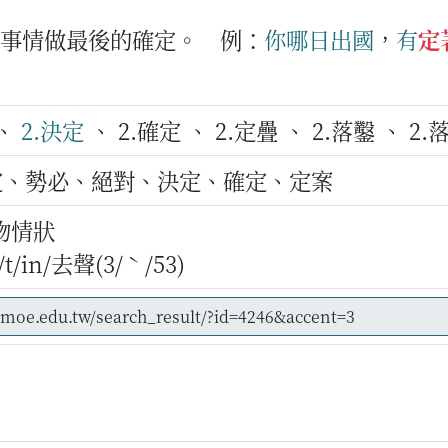
對事情做最後的確定。
例：
你
哪日
出國
，
有
定
、
2.決定
、 2.確定 、 2.定疊 、 2.落鑿 、 2.
定、勢必、絕對、決定、確定、定案
物情狀
/in/去聲(3/ˋ/53)