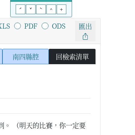
ˊ
ˇ
ˋ
^
+
XLS
PDF
ODS
匯出
南四縣腔
回檢索清單
到。
（明天的比賽，你一定要