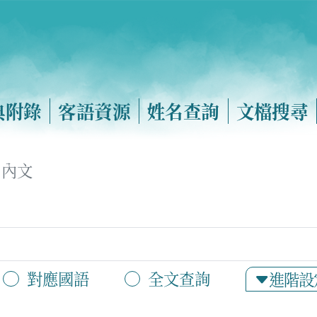
典附錄
客語資源
姓名查詢
文檔搜尋
內文
對應國語
全文查詢
進階設