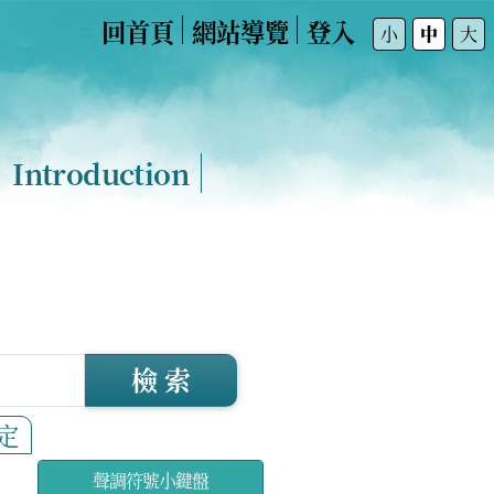
回首頁
網站導覽
登入
:::
小
中
大
Introduction
檢 索
定
聲調符號小鍵盤