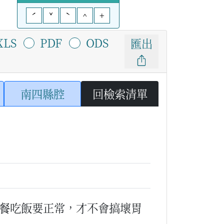
ˊ
ˇ
ˋ
^
+
XLS
PDF
ODS
匯出
南四縣腔
回檢索清單
餐吃飯要正常，才不會搞壞胃