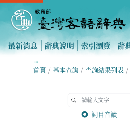
最新消息
辭典說明
索引瀏覽
辭
:::
首頁
基本查詢
查詢結果列表
詞目音讀