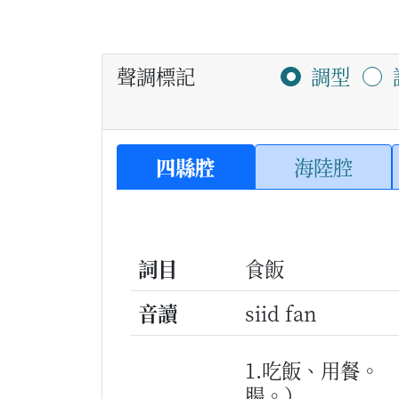
聲調標記
調型
四縣腔
海陸腔
詞目
食飯
音讀
siid fan
1.吃飯、用餐。
腸。）