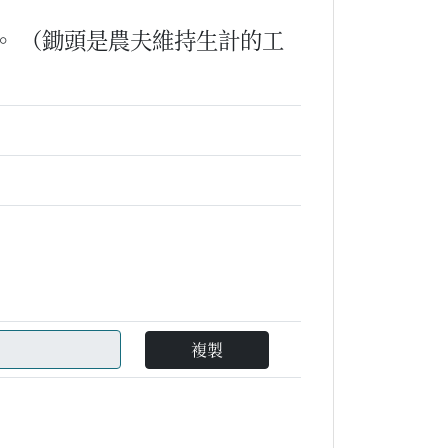
。
（鋤頭是農夫維持生計的工
複製