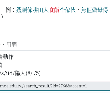
例：
钁頭
係
耕田人
食飯
个
傢伙
，
無
佢
做毋得
。）
餐、用膳
情動作
食
iid/陽入(8/ /5)