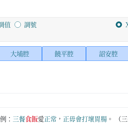
調值
調號
大埔腔
饒平腔
詔安腔
例：
三餐
食飯
愛
正常
，
正毋會
打壞
胃腸
。
（三