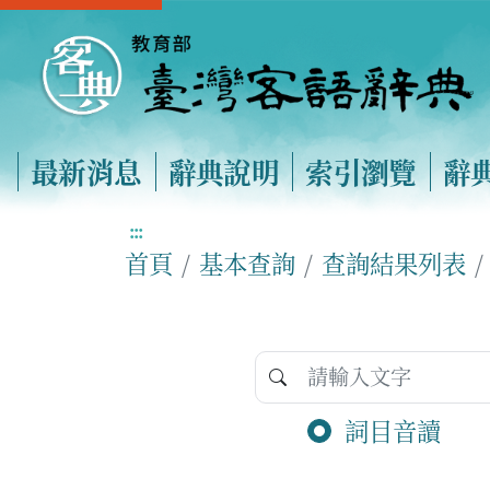
最新消息
辭典說明
索引瀏覽
辭
:::
首頁
基本查詢
查詢結果列表
詞目音讀