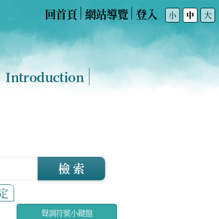
回首頁
網站導覽
登入
:::
小
中
大
Introduction
檢 索
定
聲調符號小鍵盤