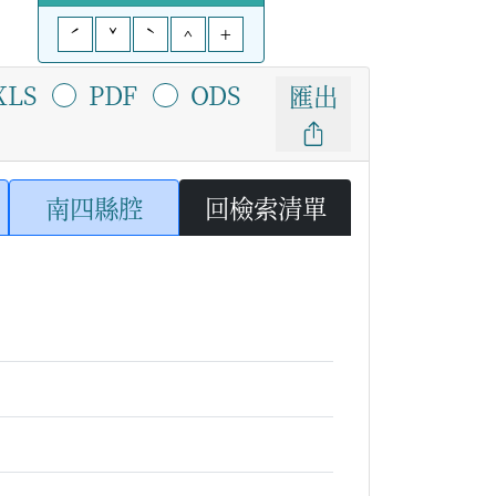
ˊ
ˇ
ˋ
^
+
XLS
PDF
ODS
匯出
南四縣腔
回檢索清單