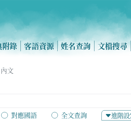
典附錄
客語資源
姓名查詢
文檔搜尋
內文
對應國語
全文查詢
進階設