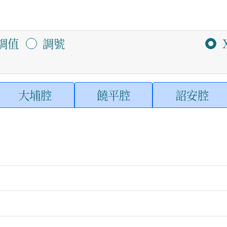
調值
調號
大埔腔
饒平腔
詔安腔