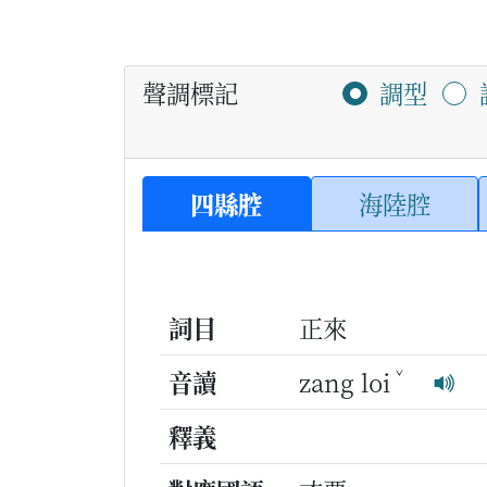
聲調標記
調型
四縣腔
海陸腔
詞目
正來
ˇ
音讀
zang loi
釋義