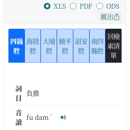
XLS
PDF
ODS
匯出
回檢
四縣
海陸
大埔
饒平
詔安
南四
索清
腔
腔
腔
腔
腔
縣腔
單
詞
負擔
目
音
ˊ
fu dam
讀