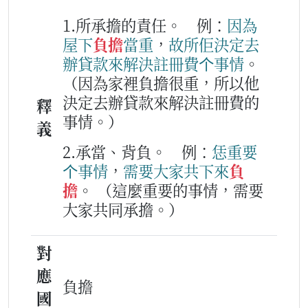
1.所承擔的責任。
例：
因為
屋下
負擔
當
重
，
故所
佢
決定
去
辦
貸款
來
解決
註冊
費
个
事情
。
（因為家裡負擔很重，所以他
決定去辦貸款來解決註冊費的
釋
事情。）
義
2.承當、背負。
例：
恁
重要
个
事情
，
需要
大家
共下
來
負
擔
。
（這麼重要的事情，需要
大家共同承擔。）
對
應
負擔
國