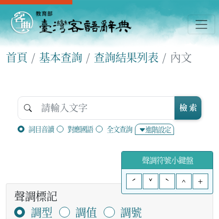
首頁
基本查詢
查詢結果列表
內文
檢 索
詞目音讀
對應國語
全文查詢
進階設定
聲調符號小鍵盤
ˊ
ˇ
ˋ
^
+
聲調標記
調型
調值
調號