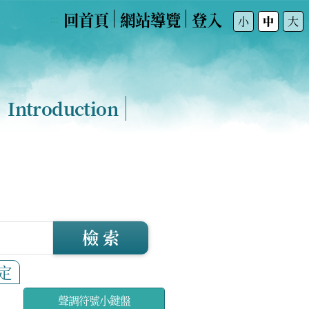
回首頁
網站導覽
登入
:::
小
中
大
Introduction
檢 索
定
聲調符號小鍵盤