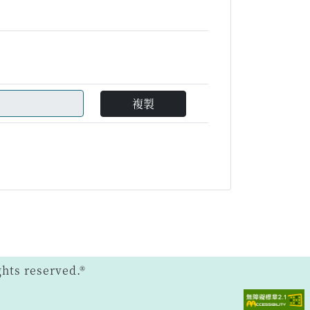
複製
ts reserved.®