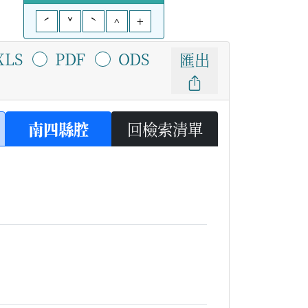
ˊ
ˇ
ˋ
^
+
XLS
PDF
ODS
匯出
南四縣腔
回檢索清單