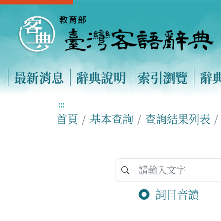
最新消息
辭典說明
索引瀏覽
辭
:::
首頁
基本查詢
查詢結果列表
詞目音讀