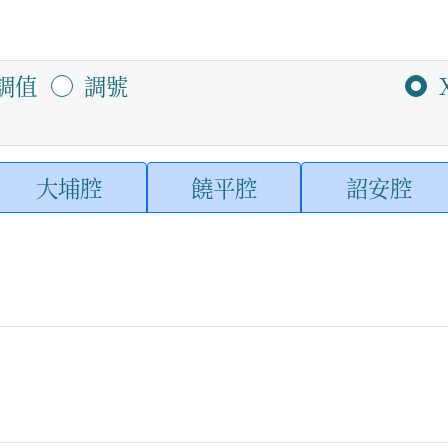
調值
調號
大埔腔
饒平腔
詔安腔