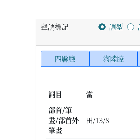
聲調標記
調型
四縣腔
海陸腔
詞目
當
部首/筆
畫/部首外
田/13/8
筆畫