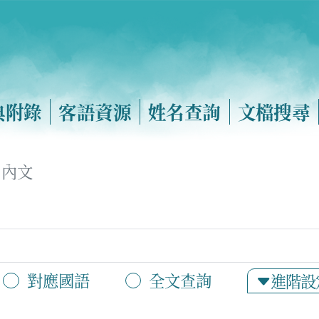
典附錄
客語資源
姓名查詢
文檔搜尋
內文
對應國語
全文查詢
進階設