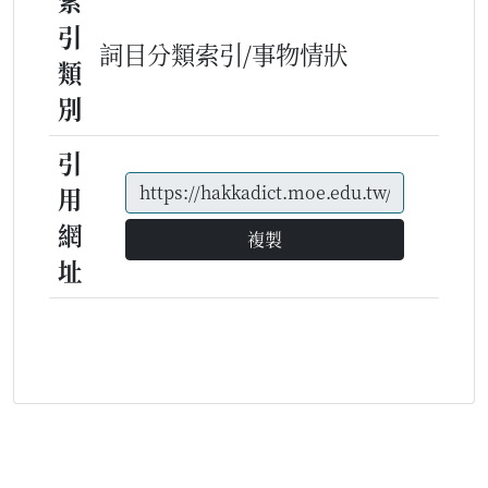
索
引
詞目分類索引/事物情狀
類
別
引
用
網
複製
址