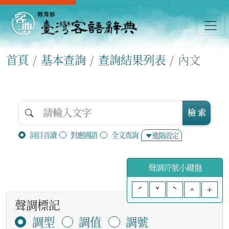
首頁
基本查詢
查詢結果列表
內文
檢 索
詞目音讀
對應國語
全文查詢
進階設定
聲調符號小鍵盤
ˊ
ˇ
ˋ
^
+
聲調標記
調型
調值
調號