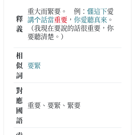
重大而緊要。
例：
𠊎
這下
愛
釋
講
个
話
當
重要
，
你
愛聽
真
來
。
（我現在要說的話很重要，你
義
要聽清楚。）
相
似
要緊
詞
對
應
重要、要緊、緊要
國
語