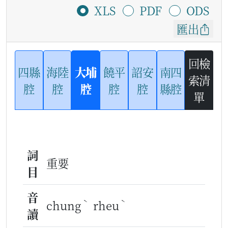
XLS
PDF
ODS
匯出
回檢
四縣
海陸
大埔
饒平
詔安
南四
索清
腔
腔
腔
腔
腔
縣腔
單
詞
重要
目
音
ˋ
ˋ
chung
rheu
讀