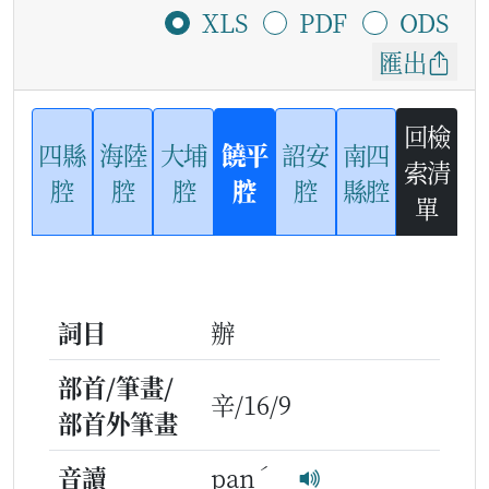
XLS
PDF
ODS
匯出
回檢
四縣
海陸
大埔
饒平
詔安
南四
索清
腔
腔
腔
腔
腔
縣腔
單
詞目
辦
部首/筆畫/
辛/16/9
部首外筆畫
ˊ
音讀
pan