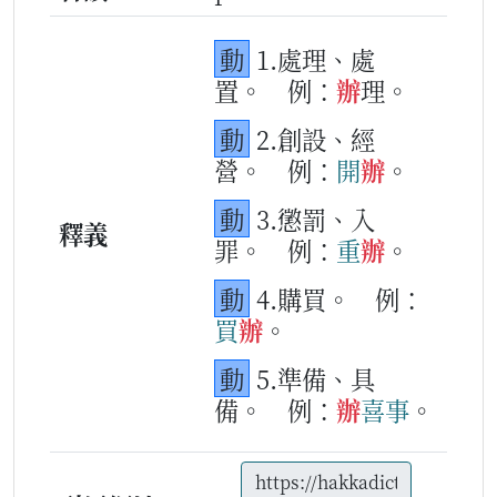
動
1.處理、處
置。
例：
辦
理。
動
2.創設、經
營。
例：
開
辦
。
動
3.懲罰、入
釋義
罪。
例：
重
辦
。
動
4.購買。
例：
買
辦
。
動
5.準備、具
備。
例：
辦
喜事
。