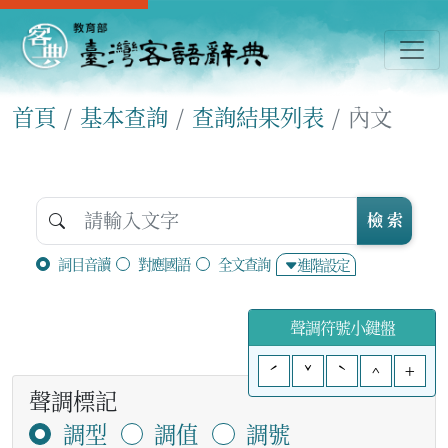
首頁
基本查詢
查詢結果列表
內文
檢 索
詞目音讀
對應國語
全文查詢
進階設定
聲調符號小鍵盤
ˊ
ˇ
ˋ
^
+
聲調標記
調型
調值
調號