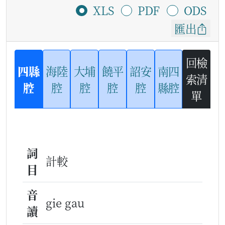
XLS
PDF
ODS
匯出
回檢
四縣
海陸
大埔
饒平
詔安
南四
索清
腔
腔
腔
腔
腔
縣腔
單
詞
計較
目
音
gie gau
讀