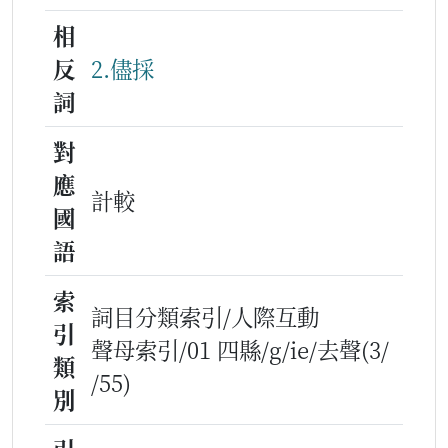
相
反
2.儘採
詞
對
應
計較
國
語
索
詞目分類索引/人際互動
引
聲母索引/01 四縣/g/ie/去聲(3/
類
/55)
別