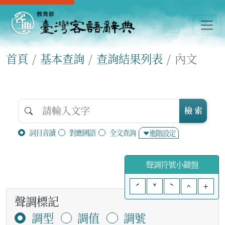
首頁
基本查詢
查詢結果列表
內文
檢 索
詞目音讀
對應國語
全文查詢
進階設定
聲調符號小鍵盤
ˊ
ˇ
ˋ
^
+
聲調標記
調型
調值
調號