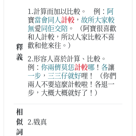
1.計算而加以比較。
例：
阿
寶
當會
同人
計較
，
故所
大家
較
無
愛
同
佢
交
陪
。
（阿寶很喜歡
和人計較，所以人家比較不喜
歡和他來往。）
釋
義
2.形容人喜於計算、比較。
例：
你
兩儕
莫
恁
計較
哪
！
各
讓
一
步
，
三三仔
就
好
哩！
（你們
兩人不要這麼計較啦！各退一
步，大概大概就好了！）
相
似
2.戥真
詞