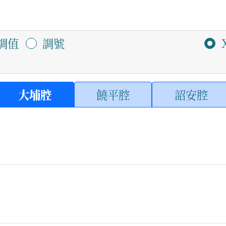
調值
調號
大埔腔
饒平腔
詔安腔