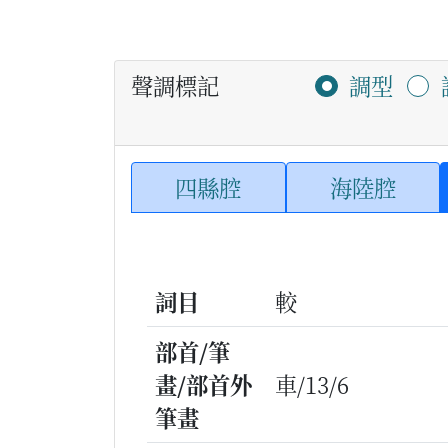
聲調標記
調型
四縣腔
海陸腔
詞目
較
部首/筆
畫/部首外
車/13/6
筆畫