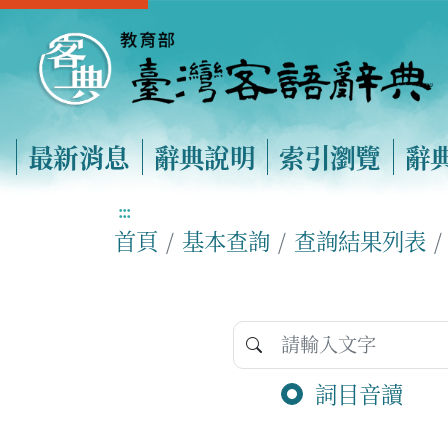
最新消息
辭典說明
索引瀏覽
辭
:::
首頁
基本查詢
查詢結果列表
詞目音讀