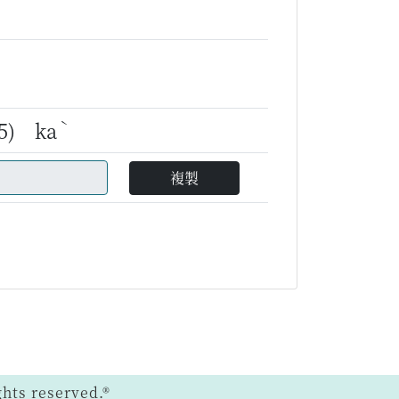
ˋ
55) ka
複製
ts reserved.®