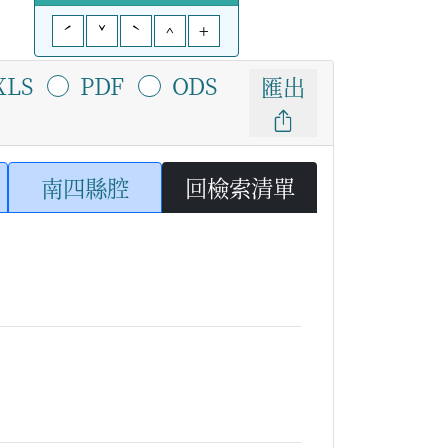
ˊ
ˇ
ˋ
^
+
XLS
PDF
ODS
匯出
南四縣腔
回檢索清單