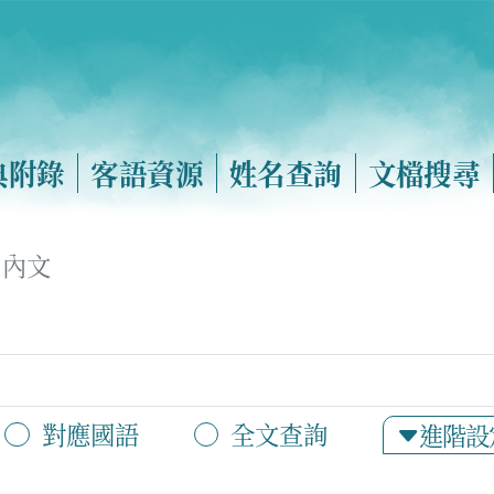
典附錄
客語資源
姓名查詢
文檔搜尋
內文
對應國語
全文查詢
進階設