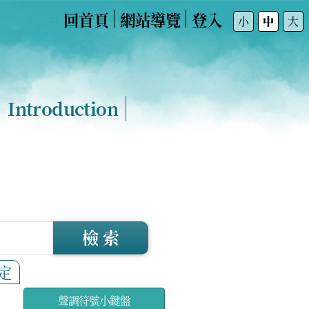
回首頁
網站導覽
登入
:::
小
中
大
Introduction
檢 索
定
聲調符號小鍵盤