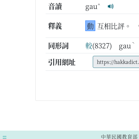
^
音讀
gau
釋義
動
互相比評。
ˋ
同形詞
較
(8327) gau
引用網址
:::
中華民國教育部 版權所有