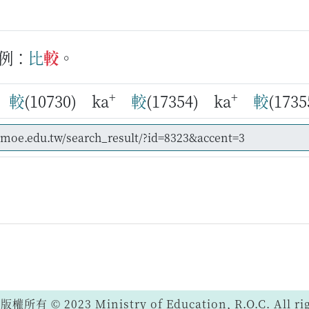
例：
比
較
。
+
+
較
(10730) ka
較
(17354) ka
較
(173
 © 2023 Ministry of Education, R.O.C. All righ