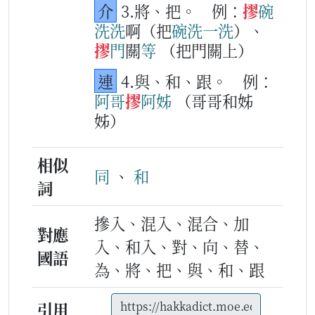
介
3.將、把。
例：
摎
碗
洗
洗
啊（把
碗
洗
一
洗
）、
摎
門
關
等
（把門關上）
連
4.與、和、跟。
例：
阿哥
摎
阿姊
（哥哥和姊
姊）
相似
同
、
和
詞
摻入、混入、混合、加
對應
入、和入、對、向、替、
國語
為、將、把、與、和、跟
引用