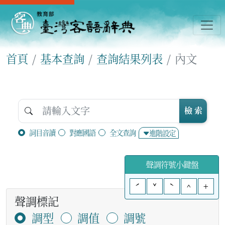
首頁
基本查詢
查詢結果列表
內文
檢 索
詞目音讀
對應國語
全文查詢
進階設定
聲調符號小鍵盤
ˊ
ˇ
ˋ
^
+
聲調標記
調型
調值
調號