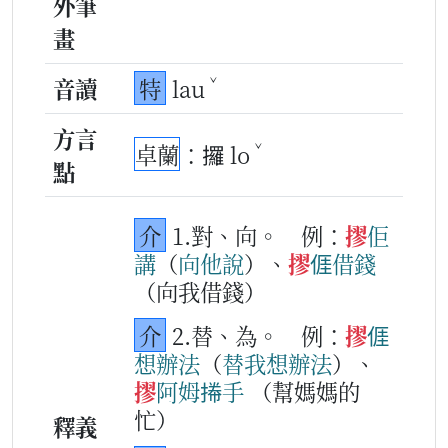
外筆
畫
ˇ
音讀
特
lau
方言
ˇ
卓蘭
：攞 lo
點
介
1.對、向。
例：
摎
佢
講
（
向
他
說
）、
摎
𠊎
借錢
（向我借錢）
介
2.替、為。
例：
摎
𠊎
想辦法
（
替
我
想辦法
）、
摎
阿姆
𢯭手
（幫媽媽的
忙）
釋義