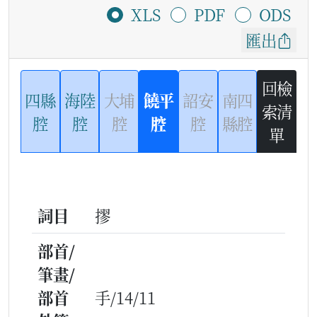
XLS
PDF
ODS
匯出
回檢
四縣
海陸
大埔
饒平
詔安
南四
索清
腔
腔
腔
腔
腔
縣腔
單
詞目
摎
部首/
筆畫/
部首
手/14/11