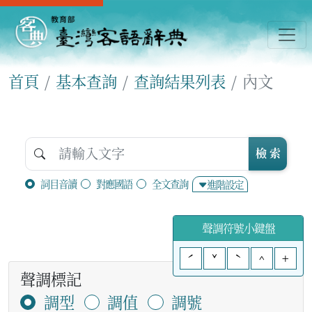
首頁
基本查詢
查詢結果列表
內文
檢 索
詞目音讀
對應國語
全文查詢
進階設定
聲調符號小鍵盤
ˊ
ˇ
ˋ
^
+
聲調標記
調型
調值
調號