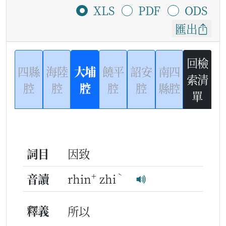
XLS
PDF
ODS
匯出
回檢
四縣
海陸
大埔
饒平
詔安
南四
索清
腔
腔
腔
腔
腔
縣腔
單
詞目
因致
+
ˋ
音讀
rhin
zhi
釋義
所以