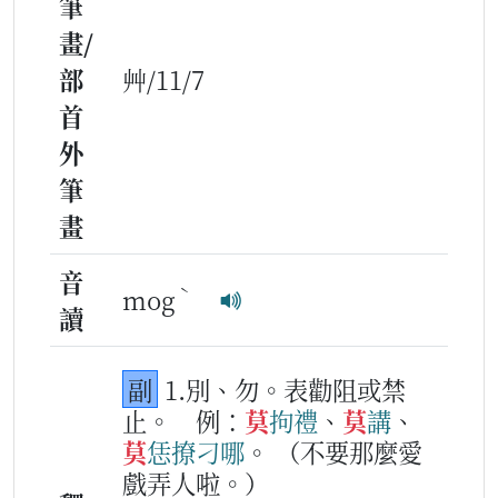
筆
畫/
部
艸/11/7
首
外
筆
畫
音
ˋ
mog
讀
副
1.別、勿。表勸阻或禁
止。
例：
莫
拘禮
、
莫
講
、
莫
恁
撩刁
哪
。
（不要那麼愛
戲弄人啦。）