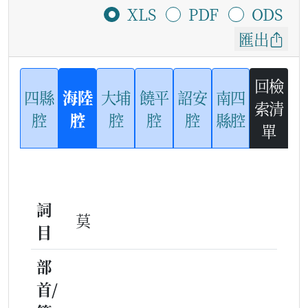
XLS
PDF
ODS
匯出
回檢
四縣
海陸
大埔
饒平
詔安
南四
索清
腔
腔
腔
腔
腔
縣腔
單
詞
莫
目
部
首/