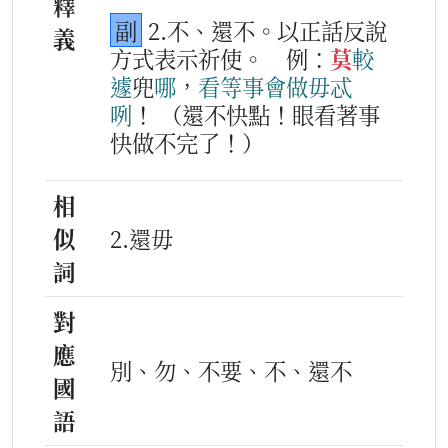
釋
副
2.不、還不。以正話反說
義
方式表示祈使。
例：
莫
較
遽
兜
哪
，
看等
事
會
做
毋
忒
咧
！
（還不快點！眼看著事
快做不完了！）
相
似
2.還毋
詞
對
應
別、勿、不要、不、還不
國
語