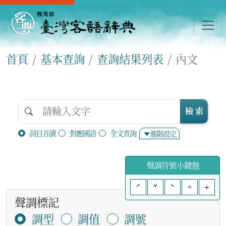
首頁
基本查詢
查詢結果列表
內文
檢 索
詞目音讀
對應國語
全文查詢
進階設定
聲調符號小鍵盤
ˊ
ˇ
ˋ
^
+
聲調標記
調型
調值
調號