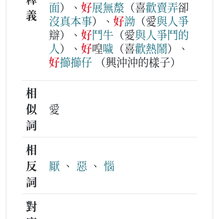
面
）、
好
展
無
漦
（喜
歡
賣
弄
卻
義
沒
真
本事
）、
好
詏
（愛
與
人
爭
辯）、
好
鬥牛
（愛
與
人
爭
鬥
的
人
）、
好
喤
噦
（喜
歡
熱
鬧
）、
好
擳
擳
仔
（興沖沖的樣子）
相
似
愛
詞
相
反
厭
、
惡
、
惱
詞
對