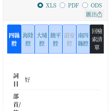
XLS
PDF
ODS
匯出
回檢
四縣
海陸
大埔
饒平
詔安
南四
索清
腔
腔
腔
腔
腔
縣腔
單
詞
好
目
部
首/