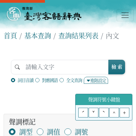
首頁
基本查詢
查詢結果列表
內文
檢 索
詞目音讀
對應國語
全文查詢
進階設定
聲調符號小鍵盤
ˊ
ˇ
ˋ
^
+
聲調標記
調型
調值
調號