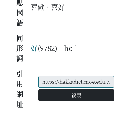
應
喜歡、喜好
國
語
同
ˋ
形
好
(9782) ho
詞
引
用
網
複製
址