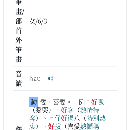
筆
畫/
部
女/6/3
首
外
筆
畫
音
hau
讀
動
愛、喜愛。
例：
好
噭
（愛哭）、
好
客
（
熱情
待
客
）、
七
仔
好
過
八（
特別
熱
衷
）、
好
拔
（喜愛
熱
鬧
場
釋