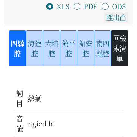
XLS
PDF
ODS
匯出
回檢
四縣
海陸
大埔
饒平
詔安
南四
索清
腔
腔
腔
腔
腔
縣腔
單
詞
熱氣
目
音
ngied hi
讀