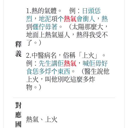
1.熱的氣體。
例：
日頭
恁
烈
，
地泥
項
个
熱氣
會
衝
人
，
熱
到
𠊎
佇毋著
。
（太陽那麼大，
地面上熱氣逼人，熱得我受不
了。）
釋
義
2.中醫病名，俗稱「上火」。
例：
先生
講
佢
熱氣
，
喊
佢
毋好
食
恁
多
烰
个
東西
。
（醫生說他
上火，叫他別吃這麼多炸
物。）
對
應
熱氣、上火
國