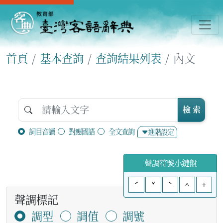
首頁
基本查詢
查詢結果列表
內文
檢 索
詞目音讀
對應國語
全文查詢
進階設定
聲調符號小鍵盤
ˊ
ˇ
ˋ
^
+
聲調標記
調型
調值
調號