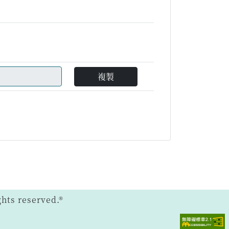
複製
ts reserved.®