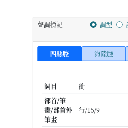
聲調標記
調型
四縣腔
海陸腔
詞目
衝
部首/筆
畫/部首外
行/15/9
筆畫