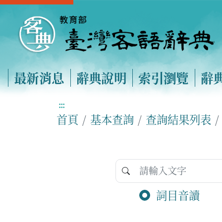
最新消息
辭典說明
索引瀏覽
辭
:::
首頁
基本查詢
查詢結果列表
詞目音讀