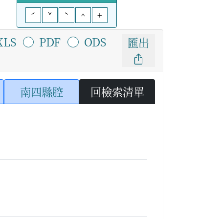
ˊ
ˇ
ˋ
^
+
XLS
PDF
ODS
匯出
南四縣腔
回檢索清單