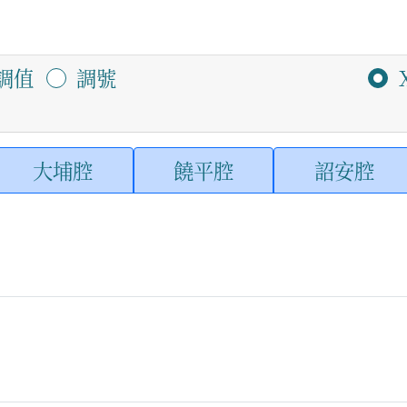
調值
調號
大埔腔
饒平腔
詔安腔