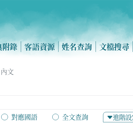
典附錄
客語資源
姓名查詢
文檔搜尋
內文
對應國語
全文查詢
進階設