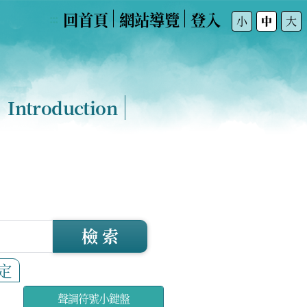
回首頁
網站導覽
登入
:::
小
中
大
Introduction
檢 索
定
聲調符號小鍵盤