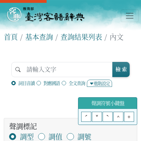
首頁
基本查詢
查詢結果列表
內文
檢 索
詞目音讀
對應國語
全文查詢
進階設定
聲調符號小鍵盤
ˊ
ˇ
ˋ
^
+
聲調標記
調型
調值
調號