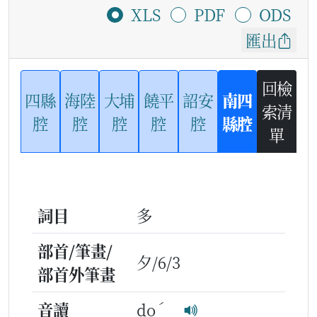
XLS
PDF
ODS
匯出
回檢
四縣
海陸
大埔
饒平
詔安
南四
索清
腔
腔
腔
腔
腔
縣腔
單
詞目
多
部首/筆畫/
夕/6/3
部首外筆畫
ˊ
音讀
do