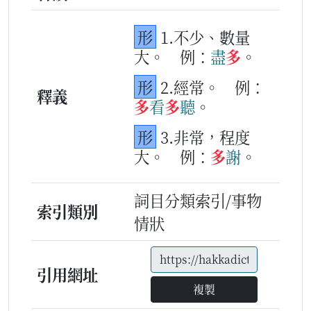
形
1.不少、數量
大。
例：
盡
多
。
形
2.經常。
例：
釋義
多
看
多
聽
。
形
3.非常，程度
大。
例：
多
謝
。
詞目分類索引/事物
索引類別
情狀
引用網址
複製