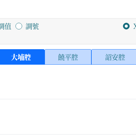
調值
調號
大埔腔
饒平腔
詔安腔