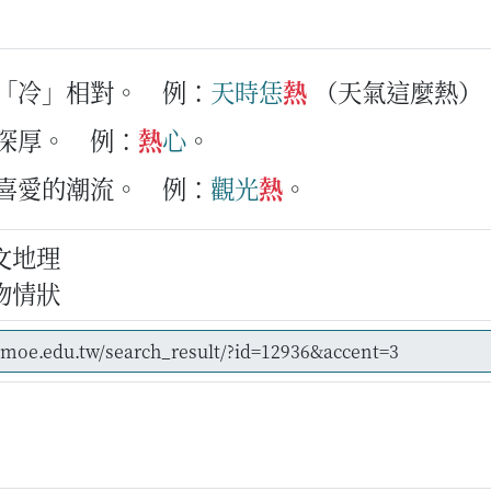
與「冷」相對。
例：
天時
恁
熱
（天氣這麼熱）
意深厚。
例：
熱
心
。
人喜愛的潮流。
例：
觀光
熱
。
文地理
物情狀