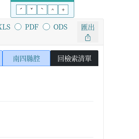
ˊ
ˇ
ˋ
^
+
XLS
PDF
ODS
匯出
南四縣腔
回檢索清單