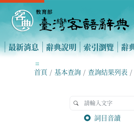
最新消息
辭典說明
索引瀏覽
辭
:::
首頁
基本查詢
查詢結果列表
詞目音讀