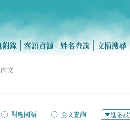
典附錄
客語資源
姓名查詢
文檔搜尋
內文
對應國語
全文查詢
進階設