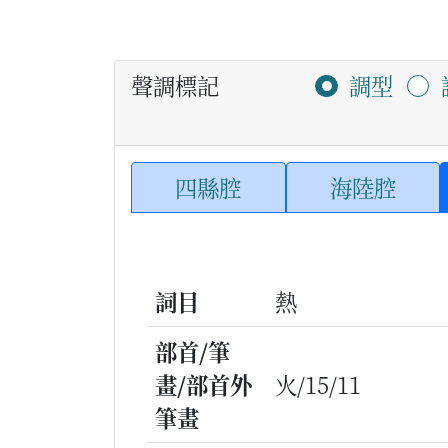
聲調標記
調型
四縣腔
海陸腔
詞目
熱
部首/筆
畫/部首外
火/15/11
筆畫