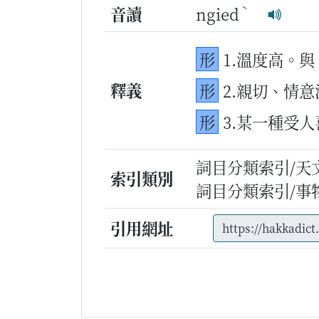
ˋ
音讀
ngied
形
1.溫度高。
釋義
形
2.親切、情
形
3.某一種受
詞目分類索引/天
索引類別
詞目分類索引/事
引用網址