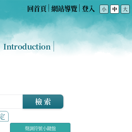
回首頁
網站導覽
登入
:::
小
中
大
Introduction
檢 索
定
聲調符號小鍵盤