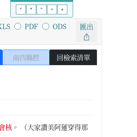
ˊ
ˇ
ˋ
^
+
XLS
PDF
ODS
匯出
南四縣腔
回檢索清單
會核
。
（大家讚美阿蓮穿得那