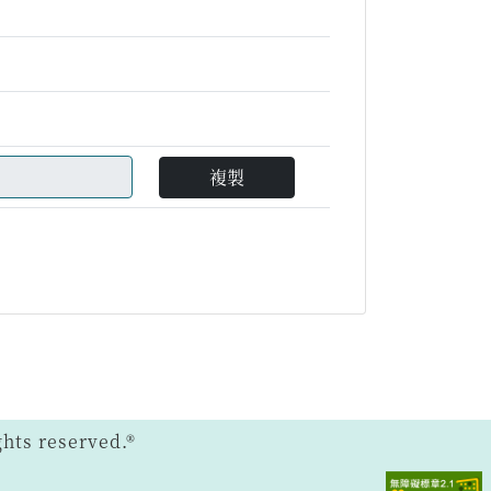
複製
ts reserved.®