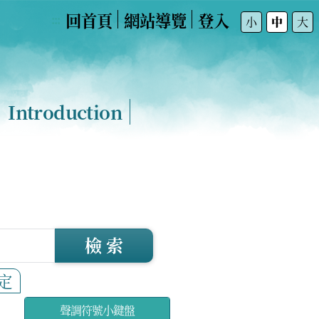
回首頁
網站導覽
登入
:::
小
中
大
Introduction
檢 索
定
聲調符號小鍵盤