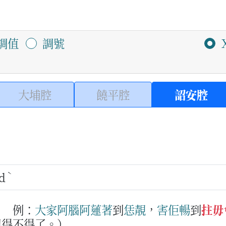
調值
調號
大埔腔
饒平腔
詔安腔
ˋ
d
。
例：
大家
阿腦
阿
蓮
著
到
恁
靚
，
害
佢
暢
到
拄毋
興得不得了。）