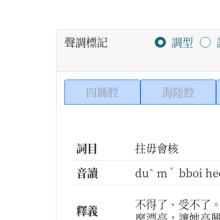
聲調標記
調型
四縣腔
海陸腔
詞目
拄毋會核
^
ˇ
音讀
du
m
bboi he
不得了、受不了
釋義
麼漂亮，讓她高