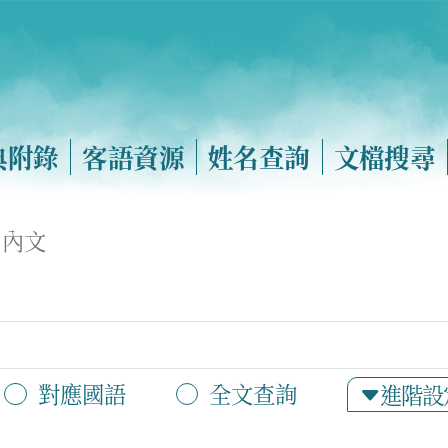
典附錄
客語資源
姓名查詢
文檔搜尋
內文
對應國語
全文查詢
進階設