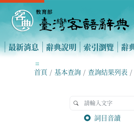
最新消息
辭典說明
索引瀏覽
辭
:::
首頁
基本查詢
查詢結果列表
詞目音讀