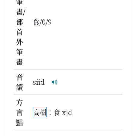
筆
畫/
部
食/0/9
首
外
筆
畫
音
siid
讀
方
言
高樹
：食 xid
點