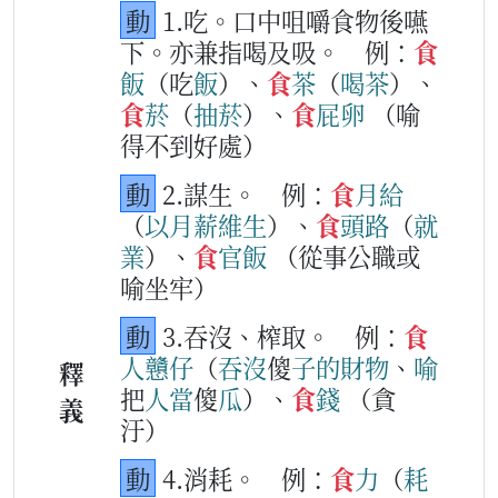
動
1.吃。口中咀嚼食物後嚥
下。亦兼指喝及吸。
例：
食
飯
（吃
飯
）、
食
茶
（
喝
茶
）、
食
菸
（
抽
菸
）、
食
屁卵
（喻
得不到好處）
動
2.謀生。
例：
食
月給
（
以
月
薪
維
生
）、
食
頭路
（
就
業
）、
食
官
飯
（從事公職或
喻坐牢）
動
3.吞沒、榨取。
例：
食
人
戇
仔
（
吞
沒
傻
子
的
財物
、
喻
釋
把
人
當
傻
瓜
）、
食
錢
（貪
義
汙）
動
4.消耗。
例：
食
力
（
耗