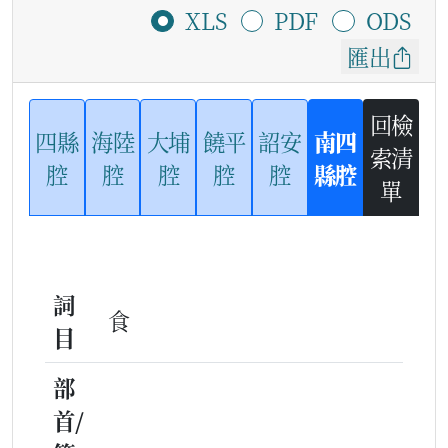
XLS
PDF
ODS
匯出
回檢
四縣
海陸
大埔
饒平
詔安
南四
索清
腔
腔
腔
腔
腔
縣腔
單
詞
食
目
部
首/