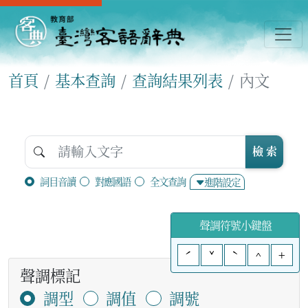
首頁
基本查詢
查詢結果列表
內文
檢 索
詞目音讀
對應國語
全文查詢
進階設定
聲調符號小鍵盤
ˊ
ˇ
ˋ
^
+
聲調標記
調型
調值
調號