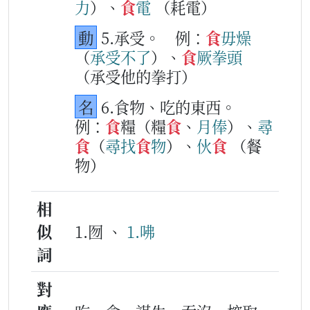
力
）、
食
電
（耗電）
動
5.承受。
例：
食
毋
燥
（
承受
不
了
）、
食
厥
拳頭
（承受他的拳打）
名
6.食物、吃的東西。
例：
食
糧（糧
食
、
月俸
）、
尋
食
（
尋
找
食
物
）、
伙
食
（餐
物）
相
似
1.囫 、
1.咈
詞
對