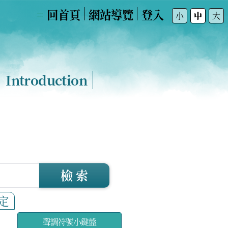
回首頁
網站導覽
登入
:::
小
中
大
Introduction
檢 索
定
聲調符號小鍵盤