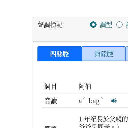
聲調標記
調型
四縣腔
海陸腔
詞目
阿伯
ˊ
ˋ
音讀
a
bag
1.年紀長於父親
爸爸是同學。）