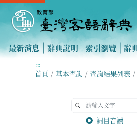
最新消息
辭典說明
索引瀏覽
辭
:::
首頁
基本查詢
查詢結果列表
詞目音讀