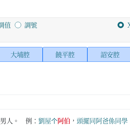
調值
調號
大埔腔
饒平腔
詔安腔
的男人。
例：
劉
屋
个
阿伯
，
頭擺
同
阿爸
係
同學