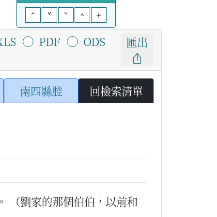
ˊ
ˇ
ˋ
^
+
XLS
PDF
ODS
匯出
南四縣腔
回檢索清單
。
（劉家的那個伯伯，以前和