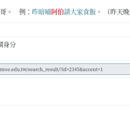
哥哥。
例：
昨暗晡
阿伯
請
大家
食飯
。
（昨天晚
謂身分