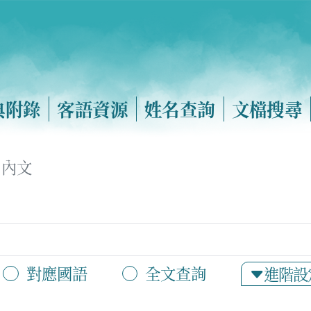
典附錄
客語資源
姓名查詢
文檔搜尋
內文
對應國語
全文查詢
進階設