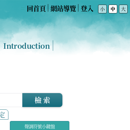
回首頁
網站導覽
登入
:::
小
中
大
Introduction
檢 索
定
聲調符號小鍵盤