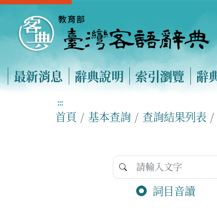
最新消息
辭典說明
索引瀏覽
辭
:::
首頁
基本查詢
查詢結果列表
詞目音讀