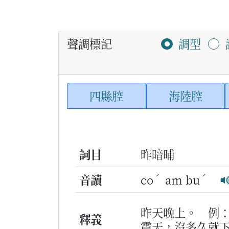
聲調標記
調型
四縣腔
海陸腔
詞目
昨暗晡
ˊ
ˊ
音讀
co
am bu
昨天晚上。
例
釋義
震天，沒多久就