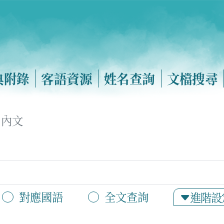
典附錄
客語資源
姓名查詢
文檔搜尋
內文
對應國語
全文查詢
進階設