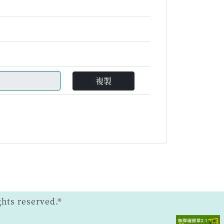
複製
ts reserved.®