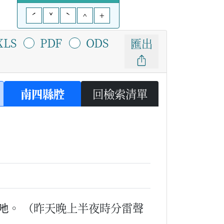
ˊ
ˇ
ˋ
^
+
XLS
PDF
ODS
匯出
南四縣腔
回檢索清單
吔。
（昨天晚上半夜時分雷聲