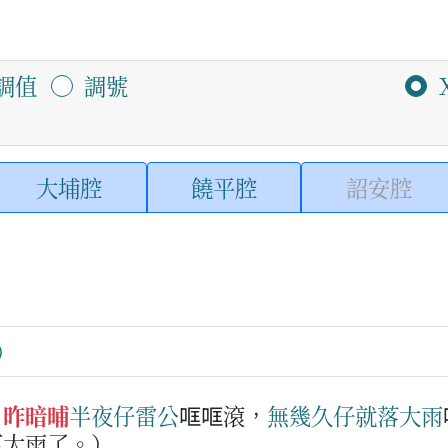
調值
調號
大埔腔
饒平腔
詔安腔
：
昨暗晡
半夜
仔
雷公
哐哐滾，
無幾久
仔
就
落大雨
下大雨了。）