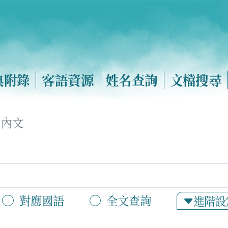
典附錄
客語資源
姓名查詢
文檔搜尋
內文
對應國語
全文查詢
進階設