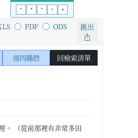
ˊ
ˇ
ˋ
^
+
XLS
PDF
ODS
匯出
南四縣腔
回檢索清單
哩。
（從前那裡有非常多田