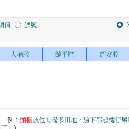
調值
調號
大埔腔
饒平腔
詔安腔
。
例：
頭擺
該位
有
盡多
田地
，
這下
都
起
樓仔屋
房了。）