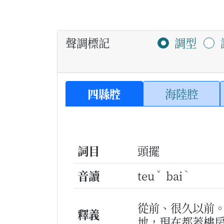
聲調標記
調型
四縣腔
海陸腔
詞目
頭擺
ˇ
ˋ
音讀
teu
bai
從前、很久以前
釋義
地，現在都蓋樓