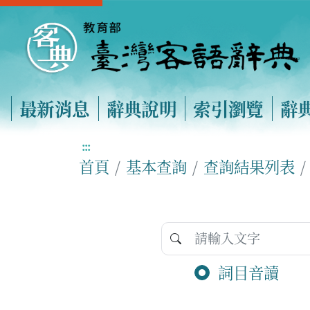
最新消息
辭典說明
索引瀏覽
辭
:::
首頁
基本查詢
查詢結果列表
詞目音讀