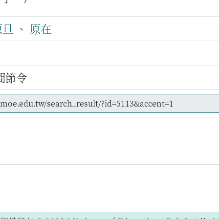
原旦
、
原在
間節令