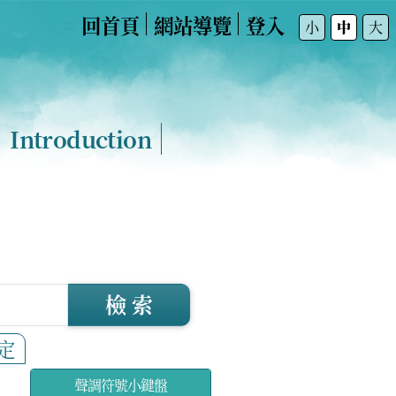
回首頁
網站導覽
登入
:::
小
中
大
Introduction
檢 索
定
聲調符號小鍵盤