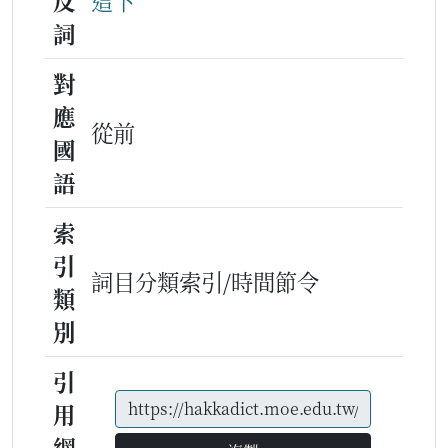
反
這下
詞
對
應
從前
國
語
索
引
詞目分類索引/時間節令
類
別
引
用
網