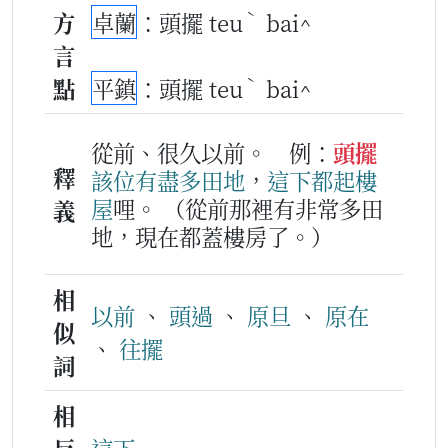
ˋ
方
卓蘭
：頭擺 teu
bai^
言
ˋ
點
平鎮
：頭擺 teu
bai^
從前、很久以前。
例：
頭擺
釋
該位
有
盡多
田地
，
這下
都
起
樓
屋
哩。
（從前那裡有非常多田
義
地，現在都蓋樓房了。）
相
以前
、
頭過
、
原旦
、
原在
似
、
往擺
詞
相