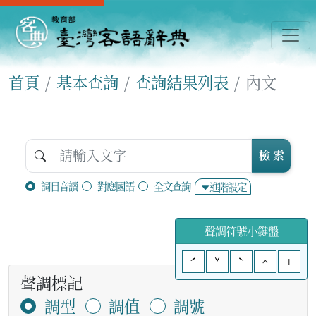
首頁
基本查詢
查詢結果列表
內文
檢 索
詞目音讀
對應國語
全文查詢
進階設定
聲調符號小鍵盤
ˊ
ˇ
ˋ
^
+
聲調標記
調型
調值
調號