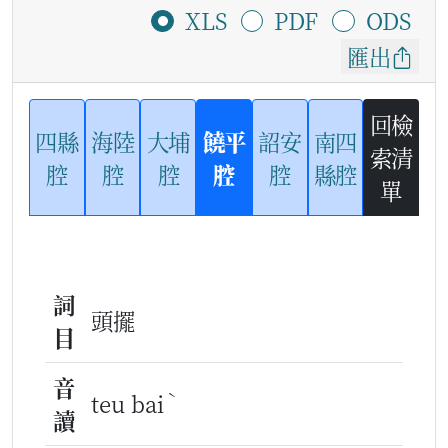
XLS
PDF
ODS
匯出
回檢
四縣
海陸
大埔
饒平
詔安
南四
索清
腔
腔
腔
腔
腔
縣腔
單
詞
頭擺
目
音
ˋ
teu bai
讀