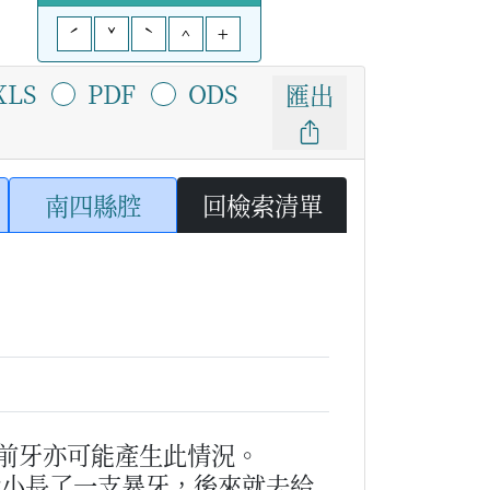
ˊ
ˇ
ˋ
^
+
XLS
PDF
ODS
匯出
南四縣腔
回檢索清單
前牙亦可能產生此情況。
從小長了一支暴牙，後來就去給