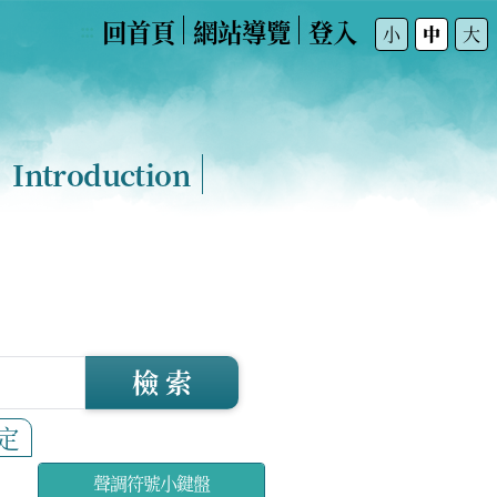
回首頁
網站導覽
登入
:::
小
中
大
Introduction
檢 索
定
聲調符號小鍵盤