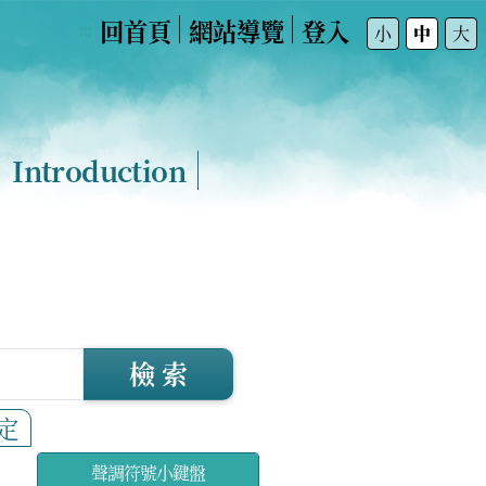
回首頁
網站導覽
登入
:::
小
中
大
Introduction
檢 索
定
聲調符號小鍵盤