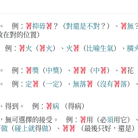
。
例：
著
抑
毋
著
？（
對
還
是
不
對
？）、
著
無
放在對的位置）
例：
著
火
（
著
火
）、
火
著
（
比
喻
生
氣
）、
膦
。
例：
著
獎
（
中
獎
）、
著
著
（
中
著
）、
著
花
。
例：
定
著
（
一定
）、
無
落
著
（
沒
有
著
落
）
）
到、得到。
例：
著
病
（得病）
好，無可選擇的接受。
例：
著
用（必
須
用它）
著
做
（
碰
上
就
得
做
）、
著
著
（最後只好，還是