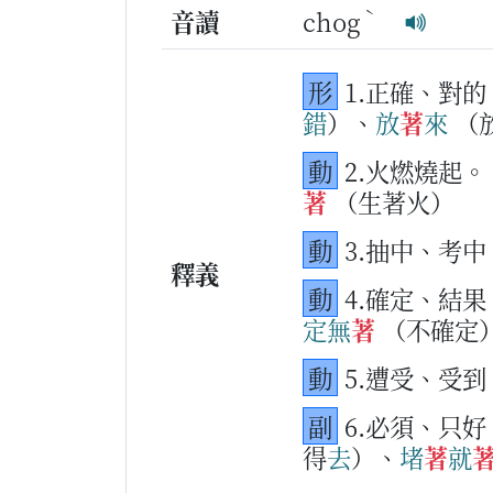
ˋ
音讀
chog
形
1.正確、對的
錯
）、
放
著
來
（
動
2.火燃燒起。
著
（生著火）
動
3.抽中、考中
釋義
動
4.確定、結果
定
無
著
（不確定
動
5.遭受、受
副
6.必須、只
得
去
）、
堵
著
就