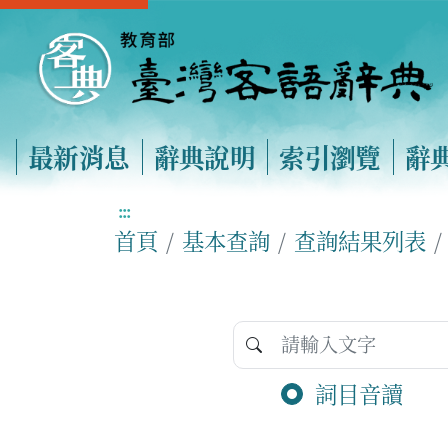
最新消息
辭典說明
索引瀏覽
辭
:::
首頁
基本查詢
查詢結果列表
詞目音讀