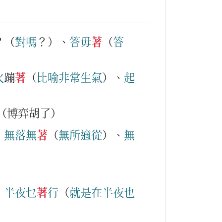
？（
對
嗎
？）、
答
毋
著
（
答
火
蹦
著
（
比
喻
非
常
生
氣
）、
起
（博弈胡了）
、
無
落
無
著
（
無
所
適
從
）、
無
、
半夜
乜
著
行
（
就
是
在
半夜
也
）