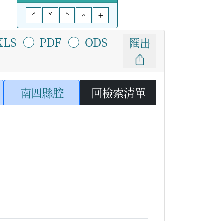
ˊ
ˇ
ˋ
^
+
XLS
PDF
ODS
匯出
南四縣腔
回檢索清單