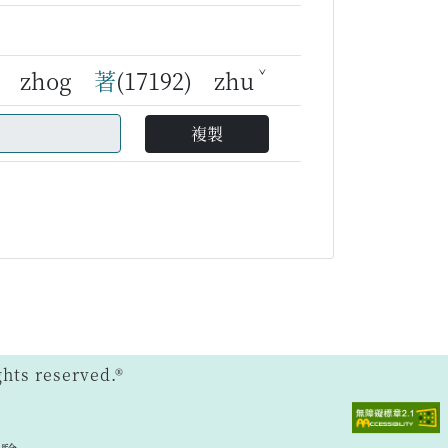
ˇ
7) zhog
著
(17192) zhu
複製
ts reserved.®