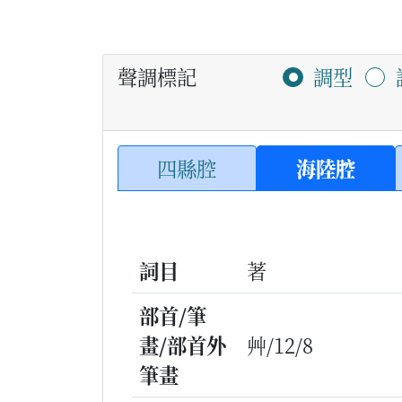
聲調標記
調型
四縣腔
海陸腔
詞目
著
部首/筆
畫/部首外
艸/12/8
筆畫