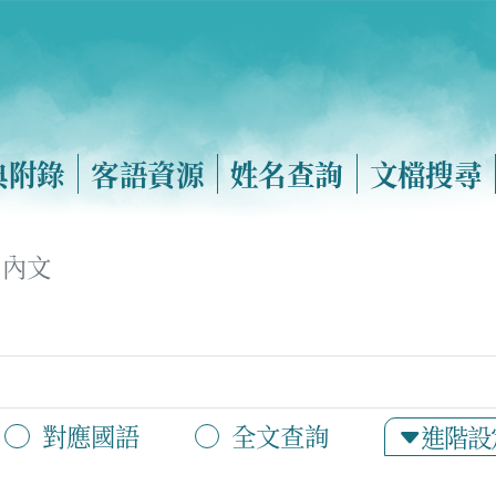
典附錄
客語資源
姓名查詢
文檔搜尋
內文
對應國語
全文查詢
進階設