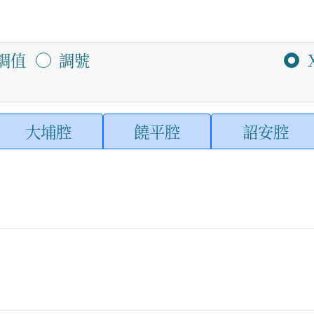
調值
調號
大埔腔
饒平腔
詔安腔