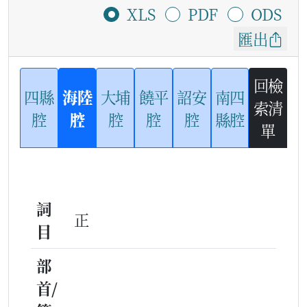
XLS
PDF
ODS
匯出
回檢
四縣
海陸
大埔
饒平
詔安
南四
索清
腔
腔
腔
腔
腔
縣腔
單
詞
正
目
部
首/