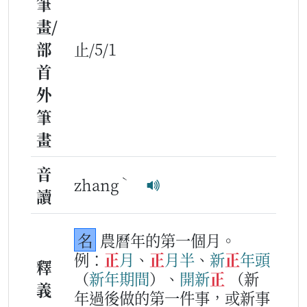
筆
畫/
部
止/5/1
首
外
筆
畫
音
ˋ
zhang
讀
名
農曆年的第一個月。
例：
正
月
、
正
月半
、
新
正
年頭
釋
（
新年
期
間
）、
開
新
正
（新
義
年過後做的第一件事，或新事