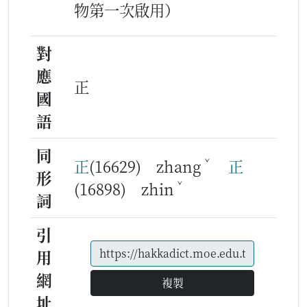
物第一次啟用）
對
應
正
國
語
同
ˇ
正
(16629) zhang
正
形
ˇ
(16898) zhin
詞
引
用
網
複製
址