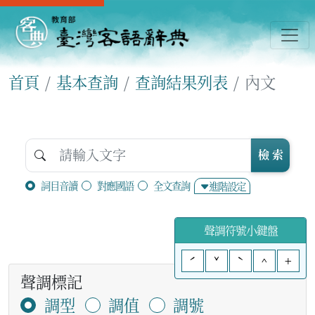
首頁
基本查詢
查詢結果列表
內文
檢 索
詞目音讀
對應國語
全文查詢
進階設定
聲調符號小鍵盤
ˊ
ˇ
ˋ
^
+
聲調標記
調型
調值
調號