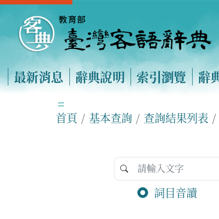
最新消息
辭典說明
索引瀏覽
辭
:::
首頁
基本查詢
查詢結果列表
詞目音讀