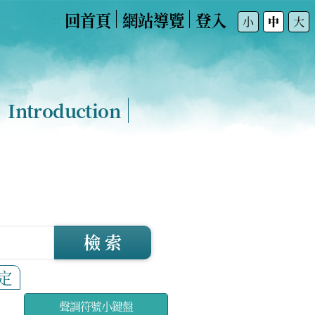
回首頁
網站導覽
登入
:::
小
中
大
Introduction
檢 索
定
聲調符號小鍵盤