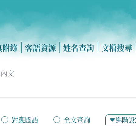
典附錄
客語資源
姓名查詢
文檔搜尋
內文
對應國語
全文查詢
進階設