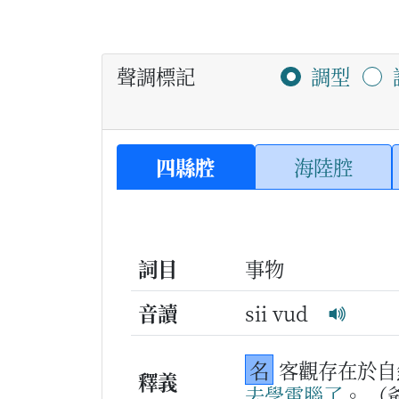
聲調標記
調型
四縣腔
海陸腔
詞目
事物
音讀
sii vud
名
客觀存在於自
釋義
去
學
電腦
了
。
（