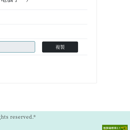
複製
ts reserved.®