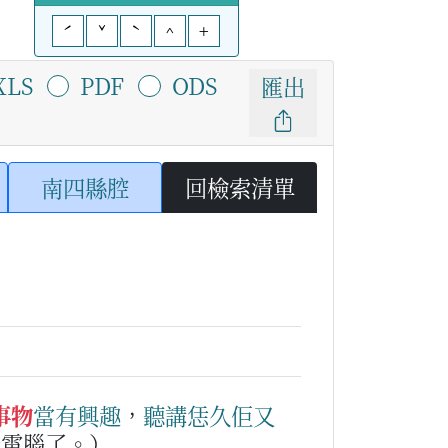
ˊ
ˇ
ˋ
^
+
XLS
PDF
ODS
匯出
南四縣腔
回檢索清單
事物
當
有
興趣
，
聽講
恁久
佢
又
學電腦了。）