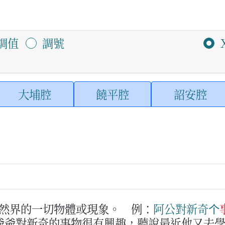
調值
調號
大埔腔
饒平腔
詔安腔
然界的一切物體或現象。
例：
阿公
對
新
奇
个
爺爺對新奇的事物很有興趣，聽說最近他又去