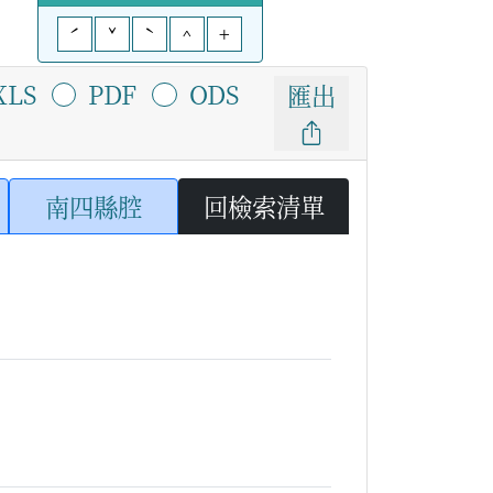
ˊ
ˇ
ˋ
^
+
XLS
PDF
ODS
匯出
南四縣腔
回檢索清單