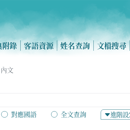
典附錄
客語資源
姓名查詢
文檔搜尋
內文
對應國語
全文查詢
進階設