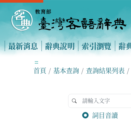
最新消息
辭典說明
索引瀏覽
辭
:::
首頁
基本查詢
查詢結果列表
詞目音讀