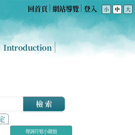
回首頁
網站導覽
登入
:::
小
中
大
Introduction
檢 索
定
聲調符號小鍵盤