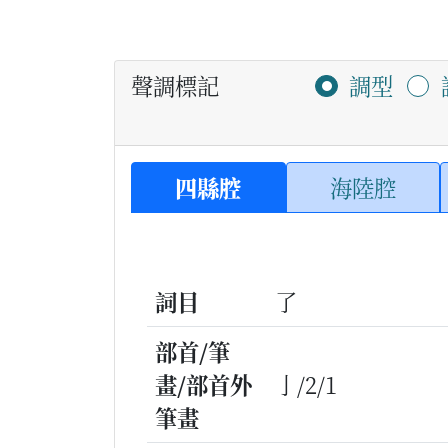
聲調標記
調型
四縣腔
海陸腔
詞目
了
部首/筆
畫/部首外
亅/2/1
筆畫