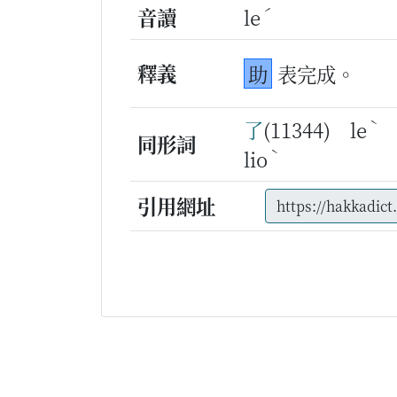
ˊ
音讀
le
釋義
助
表完成。
ˋ
了
(11344) le
同形詞
ˋ
lio
引用網址