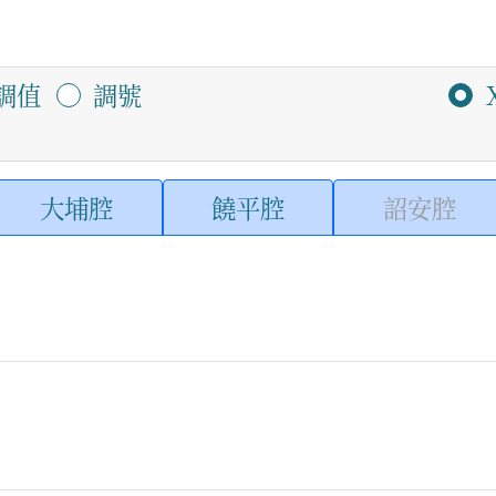
調值
調號
大埔腔
饒平腔
詔安腔