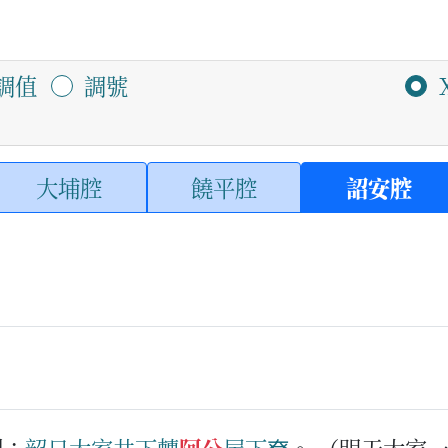
調值
調號
大埔腔
饒平腔
詔安腔