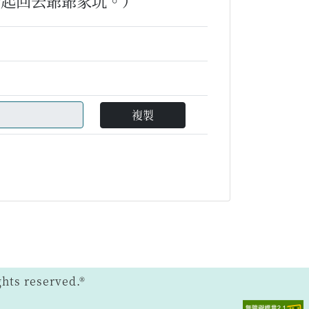
一起回去爺爺家玩。）
複製
ts reserved.®