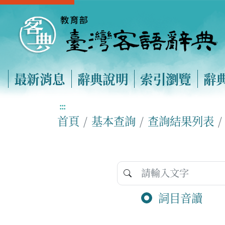
最新消息
辭典說明
索引瀏覽
辭
:::
首頁
基本查詢
查詢結果列表
詞目音讀