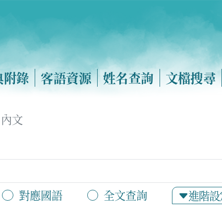
典附錄
客語資源
姓名查詢
文檔搜尋
內文
對應國語
全文查詢
進階設