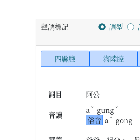
聲調標記
調型
四縣腔
海陸腔
詞目
阿公
ˇ
ˇ
a
gung
音讀
ˇ
俗音
a
gong
釋義