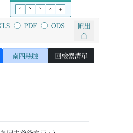
ˊ
ˇ
ˋ
^
+
XLS
PDF
ODS
匯出
南四縣腔
回檢索清單