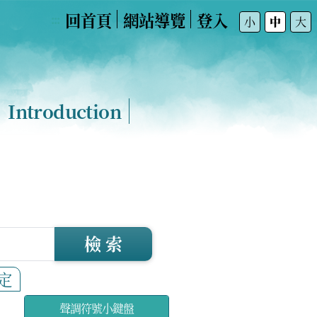
回首頁
網站導覽
登入
:::
小
中
大
Introduction
檢 索
定
聲調符號小鍵盤