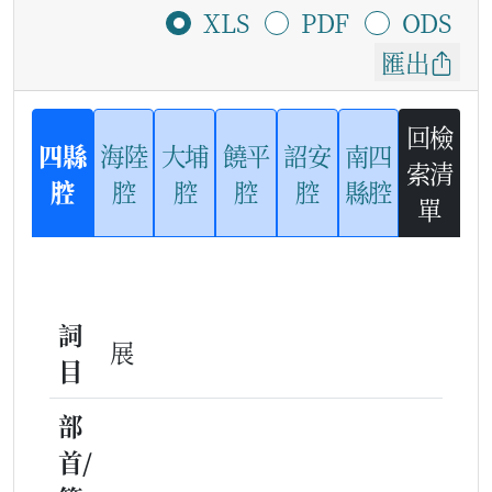
XLS
PDF
ODS
匯出
回檢
四縣
海陸
大埔
饒平
詔安
南四
索清
腔
腔
腔
腔
腔
縣腔
單
詞
展
目
部
首/