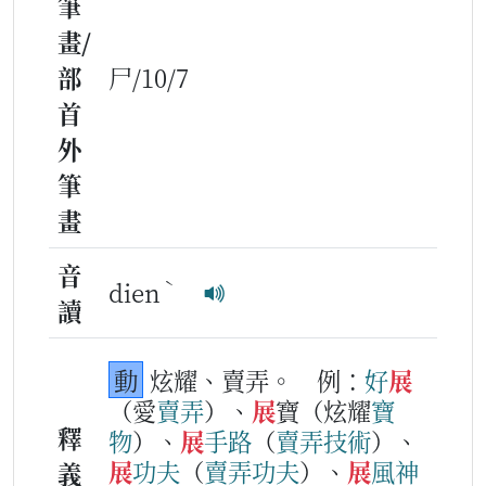
筆
畫/
部
尸/10/7
首
外
筆
畫
音
ˋ
dien
讀
動
炫耀、賣弄。
例：
好
展
（愛
賣
弄
）、
展
寶（炫耀
寶
釋
物
）、
展
手路
（
賣
弄
技術
）、
展
功
夫
（
賣
弄
功
夫
）、
展
風神
義