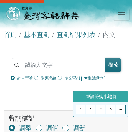
首頁
基本查詢
查詢結果列表
內文
檢 索
詞目音讀
對應國語
全文查詢
進階設定
聲調符號小鍵盤
ˊ
ˇ
ˋ
^
+
聲調標記
調型
調值
調號