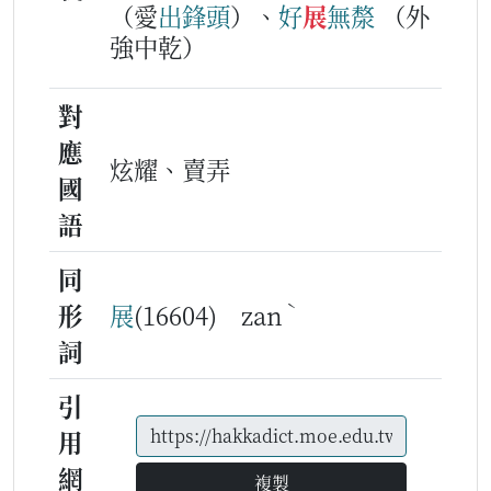
（愛
出
鋒
頭
）、
好
展
無
漦
（外
強中乾）
對
應
炫耀、賣弄
國
語
同
ˋ
形
展
(16604) zan
詞
引
用
網
複製