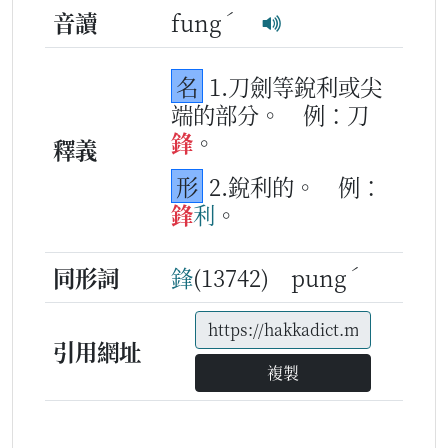
ˊ
音讀
fung
名
1.刀劍等銳利或尖
端的部分。
例：刀
鋒
。
釋義
形
2.銳利的。
例：
鋒
利
。
ˊ
同形詞
鋒
(13742) pung
引用網址
複製