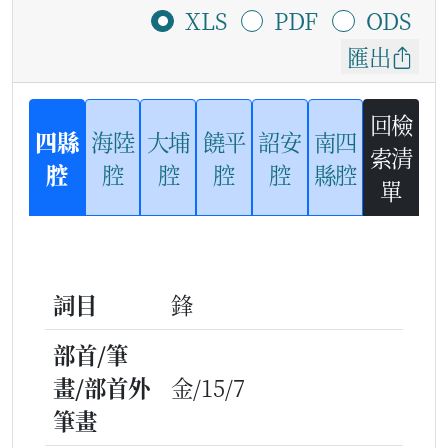
XLS
PDF
ODS
匯出
回檢
四縣
海陸
大埔
饒平
詔安
南四
索清
腔
腔
腔
腔
腔
縣腔
單
詞目
鋒
部首/筆
畫/部首外
金/15/7
筆畫