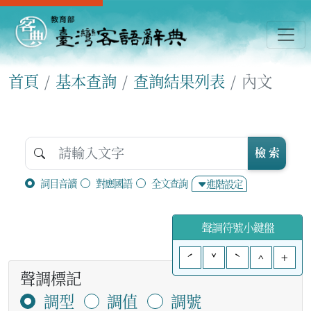
首頁
基本查詢
查詢結果列表
內文
檢 索
詞目音讀
對應國語
全文查詢
進階設定
聲調符號小鍵盤
ˊ
ˇ
ˋ
^
+
聲調標記
調型
調值
調號