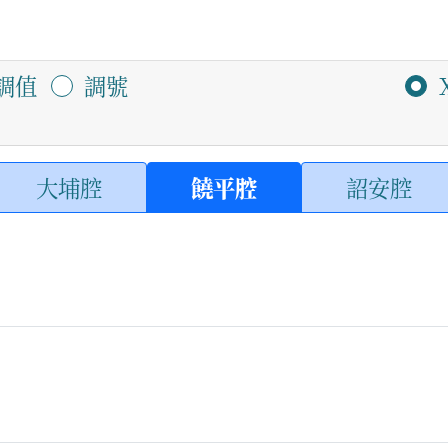
調值
調號
大埔腔
饒平腔
詔安腔