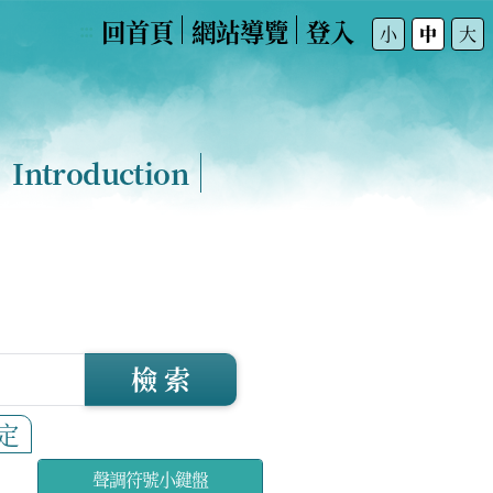
回首頁
網站導覽
登入
:::
小
中
大
Introduction
檢 索
定
聲調符號小鍵盤