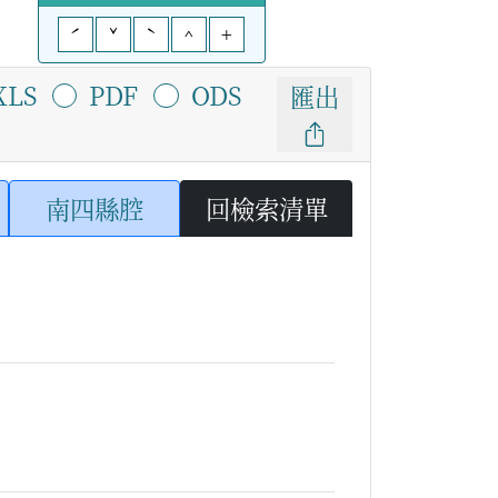
ˊ
ˇ
ˋ
^
+
XLS
PDF
ODS
匯出
南四縣腔
回檢索清單