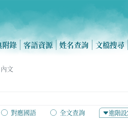
典附錄
客語資源
姓名查詢
文檔搜尋
內文
對應國語
全文查詢
進階設