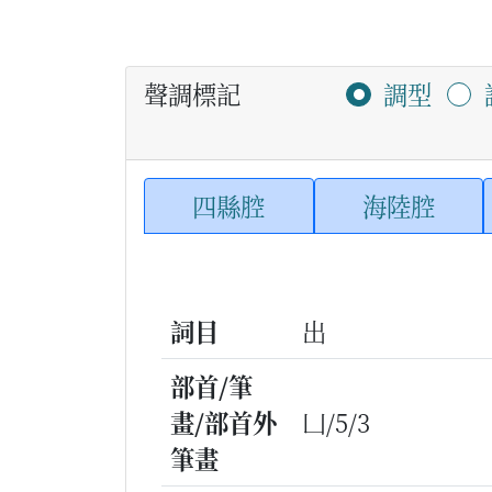
聲調標記
調型
四縣腔
海陸腔
詞目
出
部首/筆
畫/部首外
凵/5/3
筆畫