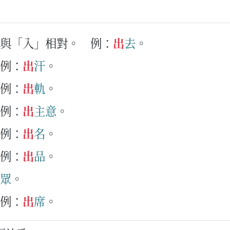
，與「入」相對。
例：
出
去
。
例：
出
汗
。
例：
出
軌
。
例：
出
主意
。
例：
出
名
。
例：
出
品
。
眾
。
例：
出
席
。