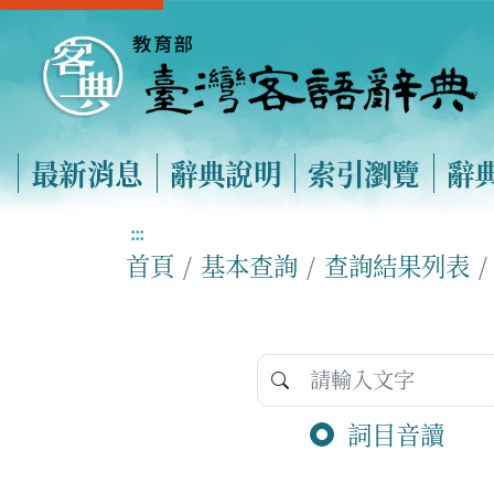
最新消息
辭典說明
索引瀏覽
辭
:::
首頁
基本查詢
查詢結果列表
詞目音讀