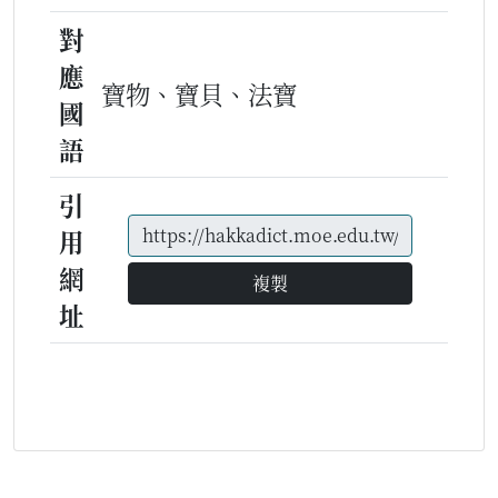
對
應
寶物、寶貝、法寶
國
語
引
用
網
複製
址