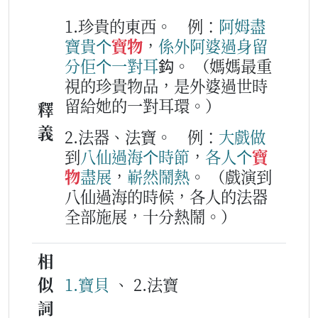
1.珍貴的東西。
例：
阿姆
盡
寶貴
个
寶物
，
係
外阿婆
過身
留
分
佢
个
一
對
耳
鈎。
（媽媽最重
視的珍貴物品，是外婆過世時
留給她的一對耳環。）
釋
義
2.法器、法寶。
例：
大戲
做
到
八仙過海
个
時節
，
各人
个
寶
物
盡
展
，
嶄然
鬧熱
。
（戲演到
八仙過海的時候，各人的法器
全部施展，十分熱鬧。）
相
似
1.寶貝
、 2.法寶
詞