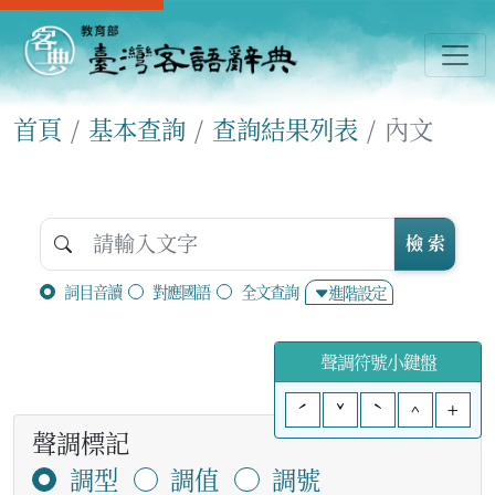
首頁
基本查詢
查詢結果列表
內文
檢 索
詞目音讀
對應國語
全文查詢
進階設定
聲調符號小鍵盤
ˊ
ˇ
ˋ
^
+
聲調標記
調型
調值
調號