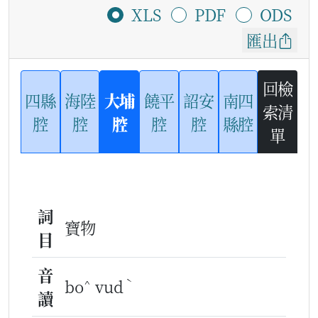
XLS
PDF
ODS
匯出
回檢
四縣
海陸
大埔
饒平
詔安
南四
索清
腔
腔
腔
腔
腔
縣腔
單
詞
寶物
目
音
^
ˋ
bo
vud
讀