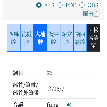
XLS
PDF
ODS
匯出
回檢
四縣
海陸
大埔
饒平
詔安
南四
索清
腔
腔
腔
腔
腔
縣腔
單
詞目
鋒
部首/筆畫/
金/15/7
部首外筆畫
+
音讀
fung