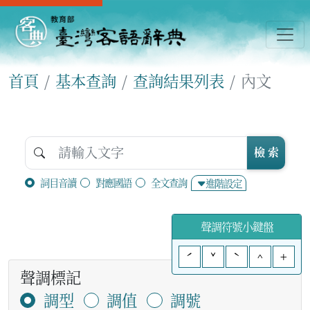
首頁
基本查詢
查詢結果列表
內文
檢 索
詞目音讀
對應國語
全文查詢
進階設定
聲調符號小鍵盤
ˊ
ˇ
ˋ
^
+
聲調標記
調型
調值
調號